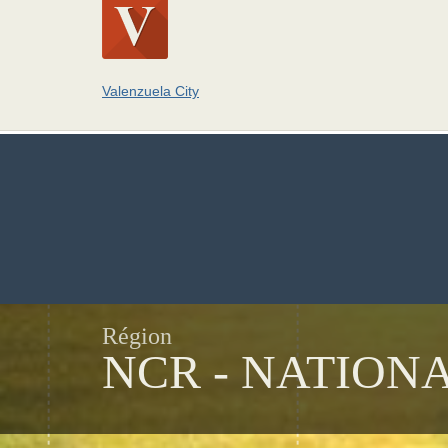
Valenzuela City
Région
NCR - NATION