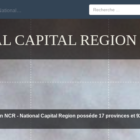
NCR - National Capital Region
NCR - National Capital Region
AL CAPITAL REGION
n NCR - National Capital Region posséde 17 provinces et 92