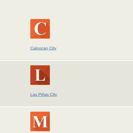
Caloocan City
Las Piñas City