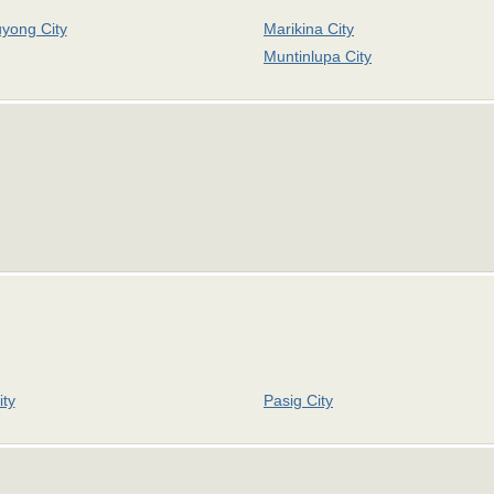
yong City
Marikina City
Muntinlupa City
ity
Pasig City