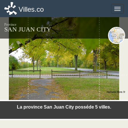
Villes.co
Villes.co
Toggle
Toggle
naviga
naviga
Province
SAN JUAN CITY
©photo-libre.fr
La province San Juan City posséde 5 villes.