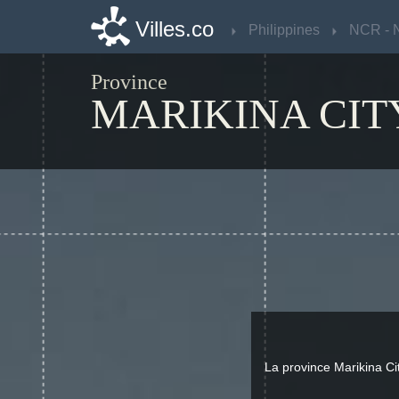
Villes.co
Villes.co
Philippines
Philippines
Province
MARIKINA CIT
La province Marikina C