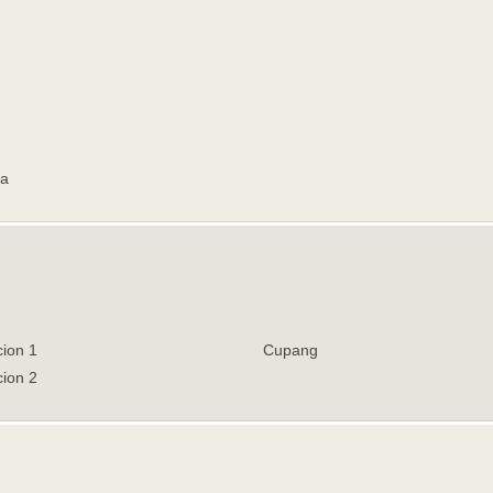
a
ion 1
Cupang
ion 2