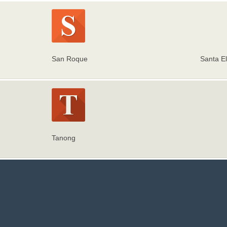
San Roque
Santa E
Tanong