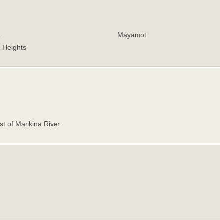
a
Mayamot
 Heights
t of Marikina River