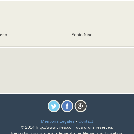
lena
Santo Nino
Mentions Légales
-
Contact
© 2014 http://www.villes.co. Tous droits réservés.
Reproduction du site strictement interdite sans autorisation.