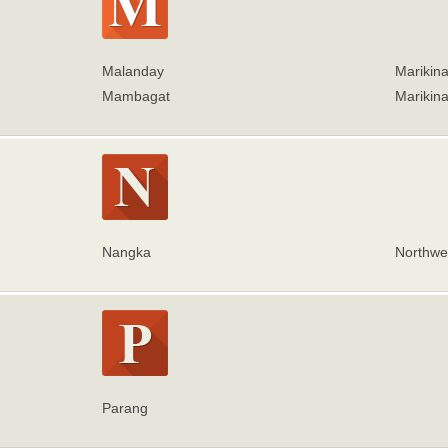
Malanday
Marikin
Mambagat
Marikina
Nangka
Northwes
Parang