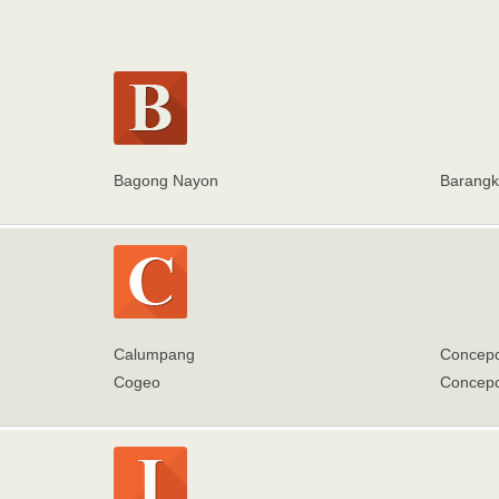
Bagong Nayon
Barangk
Calumpang
Concepc
Cogeo
Concepc