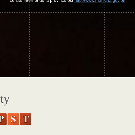
Le site Internet de la province est
http://www.marikina.gov.ph
ty