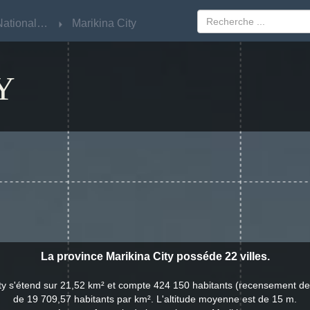
NCR - National Capital Region
NCR - National Capital Region
Marikina City
Marikina City
Y
La province Marikina City posséde 22 villes.
ity s'étend sur 21,52 km² et compte 424 150 habitants (recensement de
de 19 709,57 habitants par km². L'altitude moyenne est de 15 m.