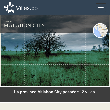
Villes.co
Villes.co
Toggle
Toggle
naviga
naviga
Province
MALABON CITY
©photo-libre.fr
La province Malabon City posséde 12 villes.