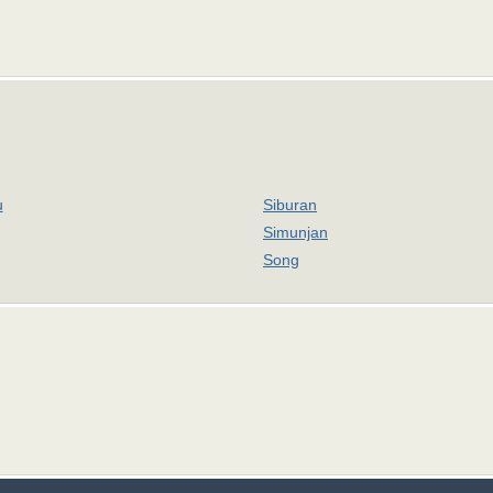
u
Siburan
Simunjan
Song