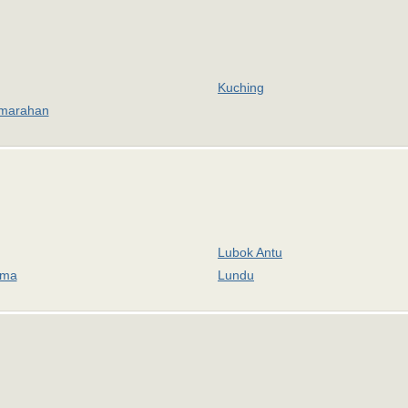
Kuching
marahan
Lubok Antu
ama
Lundu