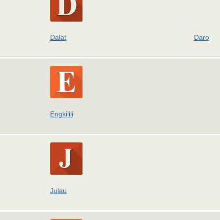
Dalat
Daro
Engkilili
Julau