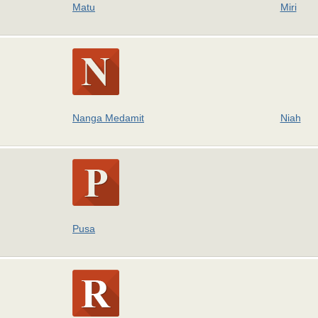
Matu
Miri
Nanga Medamit
Niah
Pusa