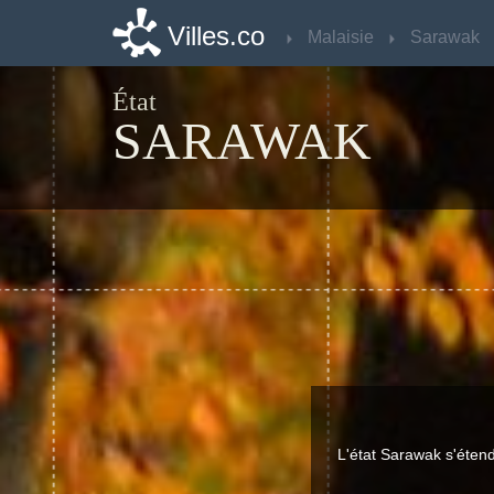
Villes.co
Villes.co
Malaisie
Malaisie
Sarawak
Sarawak
État
SARAWAK
L'état Sarawak s'éten