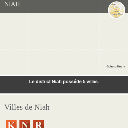
NIAH
©photo-libre.fr
Le district Niah posséde 5 villes.
Villes de Niah