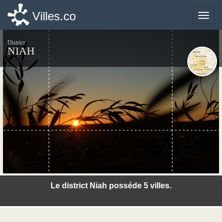
Villes.co
Villes.co
Toggle
Toggle
naviga
naviga
District
NIAH
©photo-libre.fr
Le district Niah posséde 5 villes.