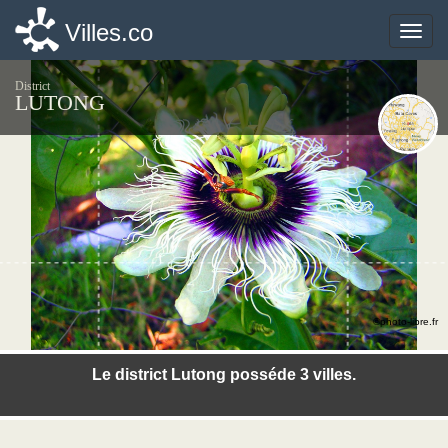
Villes.co
Villes.co
Toggle
Toggle
naviga
naviga
District
LUTONG
©photo-libre.fr
Le district Lutong posséde 3 villes.