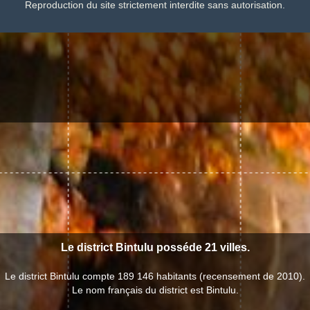
Reproduction du site strictement interdite sans autorisation.
Le district Bintulu posséde 21 villes.
Le district Bintulu compte 189 146 habitants (recensement de 2010).
Le nom français du district est Bintulu.