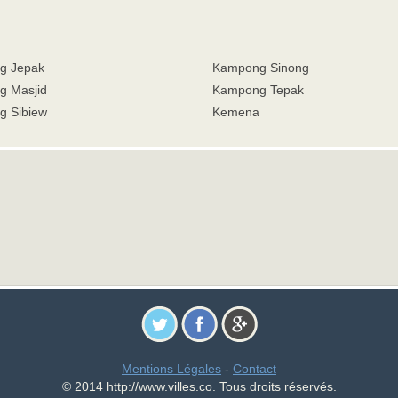
g Jepak
Kampong Sinong
 Masjid
Kampong Tepak
 Sibiew
Kemena
Mentions Légales
-
Contact
© 2014 http://www.villes.co. Tous droits réservés.