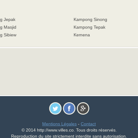
g Jepak
Kampong Sinong
 Masjid
Kampong Tepak
 Sibiew
Kemena
Mentions Légales
-
Contact
© 2014 http://www.villes.co. Tous droits réservés.
Reproduction du site strictement interdite sans autorisation.