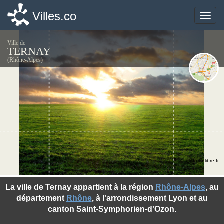
Villes.co
Villes.co
Toggle
Toggle
naviga
naviga
Ville de
TERNAY
(Rhône-Alpes)
©photo-libre.fr
La ville de Ternay appartient à la région
Rhône-Alpes
, au
département
Rhône
, à l'arrondissement Lyon et au
canton Saint-Symphorien-d'Ozon.