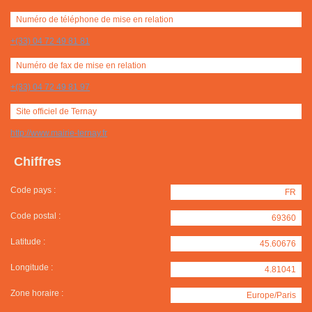
Numéro de téléphone de mise en relation
+(33) 04 72 49 81 81
Numéro de fax de mise en relation
+(33) 04 72 49 81 97
Site officiel de Ternay
http://www.mairie-ternay.fr
Chiffres
Code pays :
FR
Code postal :
69360
Latitude :
45.60676
Longitude :
4.81041
Zone horaire :
Europe/Paris