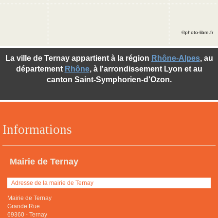
©photo-libre.fr
La ville de Ternay appartient à la région
Rhône-Alpes
, au
département
Rhône
, à l'arrondissement Lyon et au
canton Saint-Symphorien-d'Ozon.
Informations
Mairie de Ternay
Adresse de la mairie de Ternay
Mairie de Ternay
Grande Rue
69360
-
Ternay