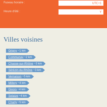
Fuseau horaire :
UTC+1
Heure d'été :
Y
Villes voisines
Grigny
~1 km
Communay
~2 km
Chasse-sur-Rhône
~3 km
Sérézin-du-Rhône
~3 km
Vernaison
~5 km
Millery
~4 km
Givors
~4 km
Solaize
~4 km
Charly
~5 km