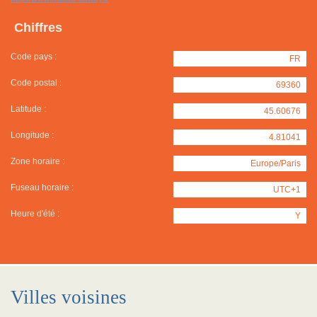
Chiffres
Code pays :
FR
Code postal :
69360
Latitude :
45.60676
Longitude :
4.81041
Zone horaire :
Europe/Paris
Fuseau horaire :
UTC+1
Heure d'été :
Y
Villes voisines