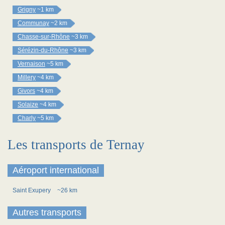
Grigny
~1 km
Communay
~2 km
Chasse-sur-Rhône
~3 km
Sérézin-du-Rhône
~3 km
Vernaison
~5 km
Millery
~4 km
Givors
~4 km
Solaize
~4 km
Charly
~5 km
Les transports de Ternay
Aéroport international
Saint Exupery
~26 km
Autres transports