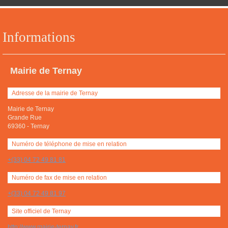
Informations
Mairie de Ternay
Adresse de la mairie de Ternay
Mairie de Ternay
Grande Rue
69360
-
Ternay
Numéro de téléphone de mise en relation
+(33) 04 72 49 81 81
Numéro de fax de mise en relation
+(33) 04 72 49 81 97
Site officiel de Ternay
http://www.mairie-ternay.fr