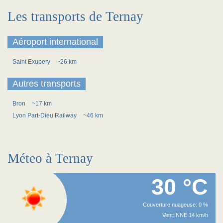
Les transports de Ternay
Aéroport international
Saint Exupery
~26 km
Autres transports
Bron
~17 km
Lyon Part-Dieu Railway
~46 km
Méteo à Ternay
30 °C
Couverture nuageuse: 0 %
Vent: NNE 14 km/h