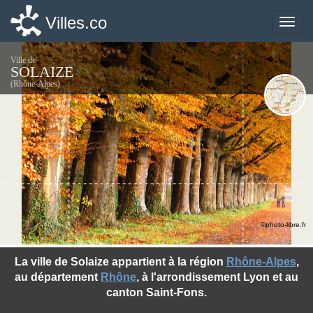
Villes.co
Villes.co
Toggle
Toggle
naviga
naviga
Ville de
SOLAIZE
(Rhône-Alpes)
©photo-libre.fr
La ville de Solaize appartient à la région
Rhône-Alpes
,
au département
Rhône
, à l'arrondissement Lyon et au
canton Saint-Fons.