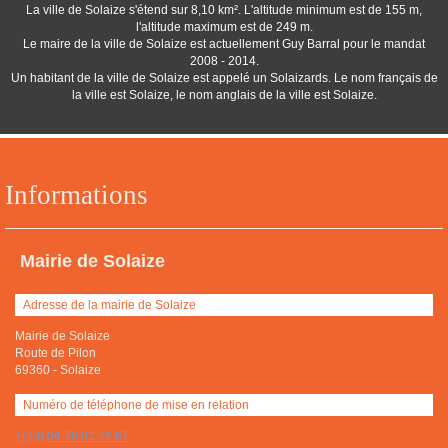
La ville de Solaize s'étend sur 8,10 km². L'altitude minimum est de 155 m,
l'altitude maximum est de 249 m.
Le maire de la ville de Solaize est actuellement Guy Barral pour le mandat
2008 - 2014.
Un habitant de la ville de Solaize est appelé un Solaizards. Le nom français de
la ville est Solaize, le nom anglais de la ville est Solaize.
Informations
Mairie de Solaize
Adresse de la mairie de Solaize
Mairie de Solaize
Route de Pilon
69360
-
Solaize
Numéro de téléphone de mise en relation
+(33) 04 78 02 82 67