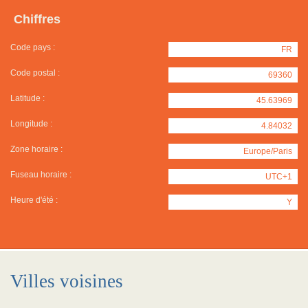
Chiffres
Code pays :
FR
Code postal :
69360
Latitude :
45.63969
Longitude :
4.84032
Zone horaire :
Europe/Paris
Fuseau horaire :
UTC+1
Heure d'été :
Y
Villes voisines