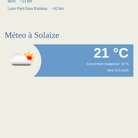
Bron
~13 km
Lyon Part-Dieu Railway
~42 km
Méteo à Solaize
21 °C
Couverture nuageuse: 15 %
Vent: N 5 km/h