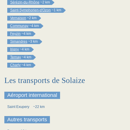
Sérézin-du-Rhône
~2 km
Saint-Symphorien-d'Ozon
~1 km
Vernaison
~2 km
Communay
~4 km
Feyzin
~4 km
Simandres
~3 km
Irigny
~4 km
Ternay
~4 km
Charly
~4 km
Les transports de Solaize
Aéroport international
Saint Exupery
~22 km
Autres transports