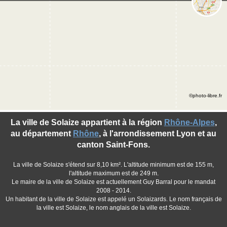
©photo-libre.fr
La ville de Solaize appartient à la région
Rhône-Alpes
,
au département
Rhône
, à l'arrondissement Lyon et au
canton Saint-Fons.
La ville de Solaize s'étend sur 8,10 km². L'altitude minimum est de 155 m,
l'altitude maximum est de 249 m.
Le maire de la ville de Solaize est actuellement Guy Barral pour le mandat
2008 - 2014.
Un habitant de la ville de Solaize est appelé un Solaizards. Le nom français de
la ville est Solaize, le nom anglais de la ville est Solaize.