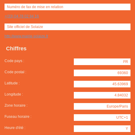
Numéro de fax de mise en relation
+(33) 04 78 02 94 16
Site officiel de Solaize
http://www.mairie-solaize.fr
Chiffres
Code pays :
FR
Code postal :
69360
Latitude :
45.63969
Longitude :
4.84032
Zone horaire :
Europe/Paris
Fuseau horaire :
UTC+1
Heure d'été :
Y