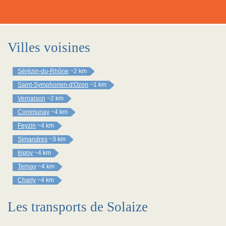
Villes voisines
Sérézin-du-Rhône
~2 km
Saint-Symphorien-d'Ozon
~1 km
Vernaison
~2 km
Communay
~4 km
Feyzin
~4 km
Simandres
~3 km
Irigny
~4 km
Ternay
~4 km
Charly
~4 km
Les transports de Solaize