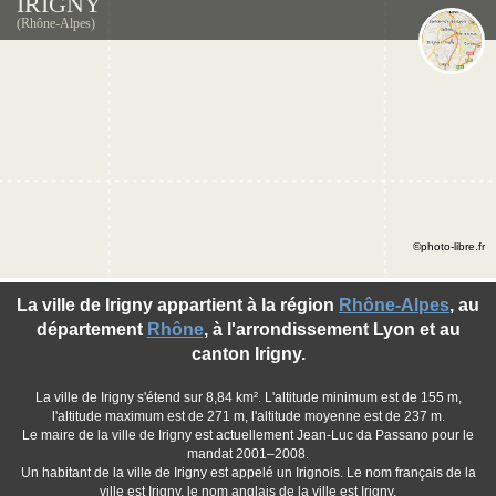
IRIGNY
(Rhône-Alpes)
©photo-libre.fr
La ville de Irigny appartient à la région
Rhône-Alpes
, au
département
Rhône
, à l'arrondissement Lyon et au
canton Irigny.
La ville de Irigny s'étend sur 8,84 km². L'altitude minimum est de 155 m,
l'altitude maximum est de 271 m, l'altitude moyenne est de 237 m.
Le maire de la ville de Irigny est actuellement Jean-Luc da Passano pour le
mandat 2001–2008.
Un habitant de la ville de Irigny est appelé un Irignois. Le nom français de la
ville est Irigny, le nom anglais de la ville est Irigny.