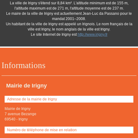
La ville de Irigny s'étend sur 8,84 km². L'altitude minimum est de 155 m,
l'altitude maximum est de 271 m, l'altitude moyenne est de 237 m.
Le maire de la ville de Irigny est actuellement Jean-Luc da Passano pour le
mandat 2001–2008.
Un habitant de la ville de Irigny est appelé un Irignois. Le nom français de la
ville est Irigny, le nom anglais de la ville est Irigny.
Le site Internet de Irigny est
http://www.irigny.fr
Informations
Mairie de Irigny
Adresse de la mairie de Irigny
Mairie de Irigny
7 avenue Bezange
69540
-
Irigny
Numéro de téléphone de mise en relation