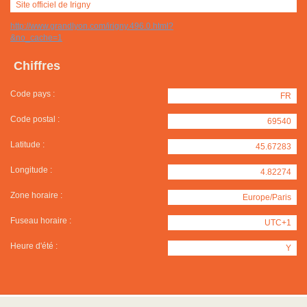
Site officiel de Irigny
http://www.grandlyon.com/irigny.496.0.html?
&no_cache=1
Chiffres
Code pays :
FR
Code postal :
69540
Latitude :
45.67283
Longitude :
4.82274
Zone horaire :
Europe/Paris
Fuseau horaire :
UTC+1
Heure d'été :
Y