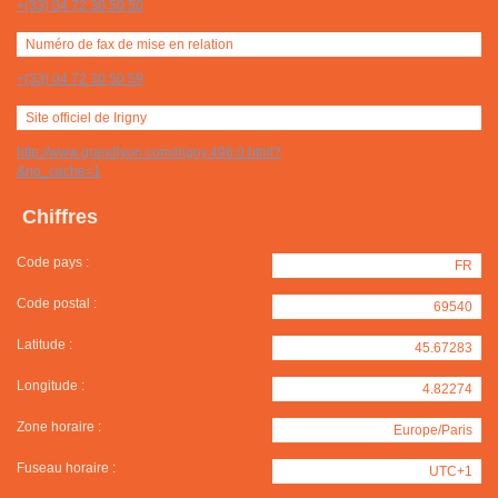
+(33) 04 72 30 50 50
Numéro de fax de mise en relation
+(33) 04 72 30 50 59
Site officiel de Irigny
http://www.grandlyon.com/irigny.496.0.html?
&no_cache=1
Chiffres
Code pays :
FR
Code postal :
69540
Latitude :
45.67283
Longitude :
4.82274
Zone horaire :
Europe/Paris
Fuseau horaire :
UTC+1