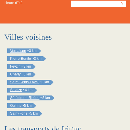
Heure d'été :
Y
Villes voisines
Vernaison
~3 km
Pierre-Bénite
~3 km
Feyzin
~3 km
Charly
~3 km
Saint-Genis-Laval
~3 km
Solaize
~4 km
Sérézin-du-Rhône
~5 km
Oullins
~5 km
Saint-Fons
~5 km
Les transports de Irigny