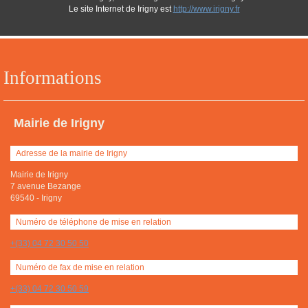
Le site Internet de Irigny est
http://www.irigny.fr
Informations
Mairie de Irigny
Adresse de la mairie de Irigny
Mairie de Irigny
7 avenue Bezange
69540
-
Irigny
Numéro de téléphone de mise en relation
+(33) 04 72 30 50 50
Numéro de fax de mise en relation
+(33) 04 72 30 50 59