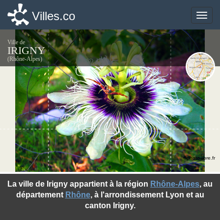
Villes.co
Villes.co
Toggle
Toggle
naviga
naviga
Ville de
IRIGNY
(Rhône-Alpes)
©photo-libre.fr
La ville de Irigny appartient à la région
Rhône-Alpes
, au
département
Rhône
, à l'arrondissement Lyon et au
canton Irigny.