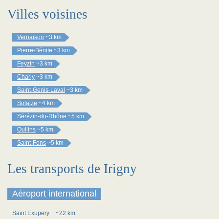
Villes voisines
Vernaison
~3 km
Pierre-Bénite
~3 km
Feyzin
~3 km
Charly
~3 km
Saint-Genis-Laval
~3 km
Solaize
~4 km
Sérézin-du-Rhône
~5 km
Oullins
~5 km
Saint-Fons
~5 km
Les transports de Irigny
Aéroport international
Saint Exupery
~22 km