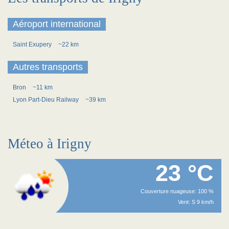
Aéroport international
Saint Exupery
~22 km
Autres transports
Bron
~11 km
Lyon Part-Dieu Railway
~39 km
Méteo à Irigny
23 °C
Couverture nuageuse: 100 %
Vent: S 9 km/h