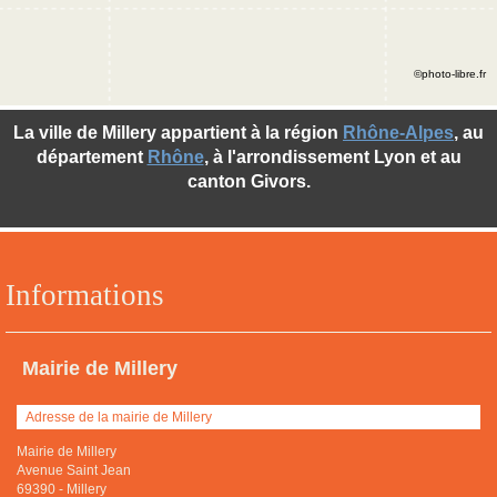
©photo-libre.fr
La ville de Millery appartient à la région
Rhône-Alpes
, au
département
Rhône
, à l'arrondissement Lyon et au
canton Givors.
Informations
Mairie de Millery
Adresse de la mairie de Millery
Mairie de Millery
Avenue Saint Jean
69390
-
Millery