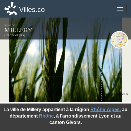
Villes.co
Villes.co
Toggle
Toggle
naviga
naviga
Ville de
MILLERY
(Rhône-Alpes)
©photo-libre.fr
La ville de Millery appartient à la région
Rhône-Alpes
, au
département
Rhône
, à l'arrondissement Lyon et au
canton Givors.