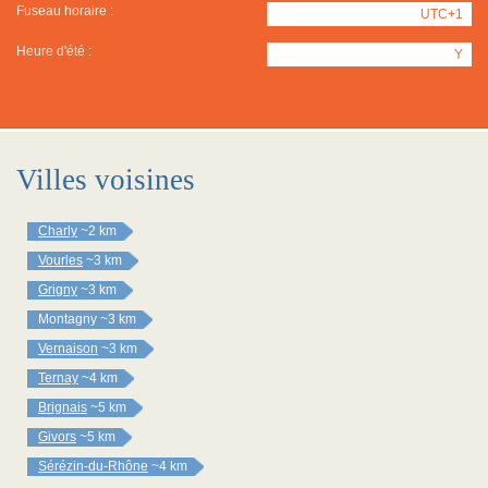
Fuseau horaire :
UTC+1
Heure d'été :
Y
Villes voisines
Charly
~2 km
Vourles
~3 km
Grigny
~3 km
Montagny
~3 km
Vernaison
~3 km
Ternay
~4 km
Brignais
~5 km
Givors
~5 km
Sérézin-du-Rhône
~4 km