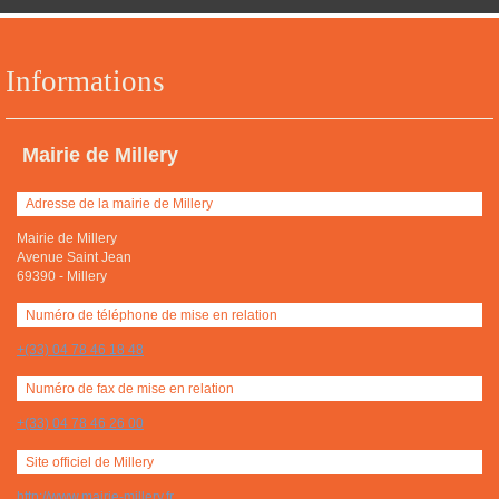
Informations
Mairie de Millery
Adresse de la mairie de Millery
Mairie de Millery
Avenue Saint Jean
69390
-
Millery
Numéro de téléphone de mise en relation
+(33) 04 78 46 18 48
Numéro de fax de mise en relation
+(33) 04 78 46 26 00
Site officiel de Millery
http://www.mairie-millery.fr