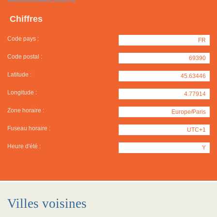
Chiffres
Code pays :
FR
Code postal :
69390
Latitude :
45.63446
Longitude :
4.77914
Zone horaire :
Europe/Paris
Fuseau horaire :
UTC+1
Heure d'été :
Y
Villes voisines