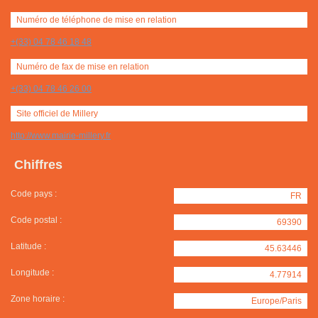
Numéro de téléphone de mise en relation
+(33) 04 78 46 18 48
Numéro de fax de mise en relation
+(33) 04 78 46 26 00
Site officiel de Millery
http://www.mairie-millery.fr
Chiffres
Code pays :
FR
Code postal :
69390
Latitude :
45.63446
Longitude :
4.77914
Zone horaire :
Europe/Paris