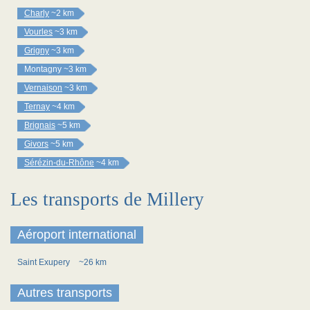
Charly
~2 km
Vourles
~3 km
Grigny
~3 km
Montagny
~3 km
Vernaison
~3 km
Ternay
~4 km
Brignais
~5 km
Givors
~5 km
Sérézin-du-Rhône
~4 km
Les transports de Millery
Aéroport international
Saint Exupery
~26 km
Autres transports