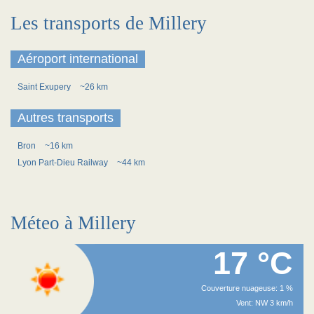
Les transports de Millery
Aéroport international
Saint Exupery
~26 km
Autres transports
Bron
~16 km
Lyon Part-Dieu Railway
~44 km
Méteo à Millery
17 °C
Couverture nuageuse: 1 %
Vent: NW 3 km/h