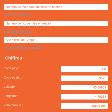
Numéro de téléphone de mise en relation
+(33) 04 72 49 52 49
Numéro de fax de mise en relation
+(33) 04 72 49 52 42
Site officiel de Grigny
http://www.mairie-grigny69.fr
Chiffres
Code pays :
FR
Code postal :
69520
Latitude :
45.60908
Longitude :
4.79213
Zone horaire :
Europe/Paris