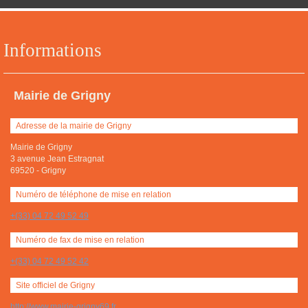
Informations
Mairie de Grigny
Adresse de la mairie de Grigny
Mairie de Grigny
3 avenue Jean Estragnat
69520
-
Grigny
Numéro de téléphone de mise en relation
+(33) 04 72 49 52 49
Numéro de fax de mise en relation
+(33) 04 72 49 52 42
Site officiel de Grigny
http://www.mairie-grigny69.fr