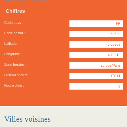
Chiffres
Code pays :
FR
Code postal :
69520
Latitude :
45.60908
Longitude :
4.79213
Zone horaire :
Europe/Paris
Fuseau horaire :
UTC+1
Heure d'été :
Y
Villes voisines