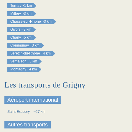
Ternay
~1 km
Millery
~3 km
Chasse-sur-Rhône
~3 km
Givors
~3 km
Charly
~5 km
Communay
~3 km
Sérézin-du-Rhône
~4 km
Vernaison
~5 km
Montagny
~4 km
Les transports de Grigny
Aéroport international
Saint Exupery
~27 km
Autres transports