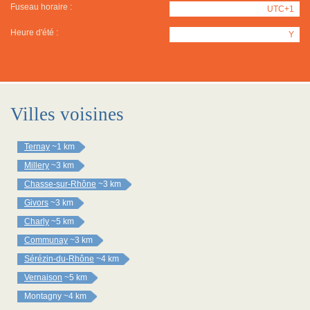
Fuseau horaire :
UTC+1
Heure d'été :
Y
Villes voisines
Ternay
~1 km
Millery
~3 km
Chasse-sur-Rhône
~3 km
Givors
~3 km
Charly
~5 km
Communay
~3 km
Sérézin-du-Rhône
~4 km
Vernaison
~5 km
Montagny
~4 km