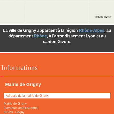
©photo-libre.fr
La ville de Grigny appartient à la région
Rhône-Alpes
, au
département
Rhône
, à l'arrondissement Lyon et au
canton Givors.
Informations
Mairie de Grigny
Adresse de la mairie de Grigny
Mairie de Grigny
3 avenue Jean Estragnat
69520
-
Grigny