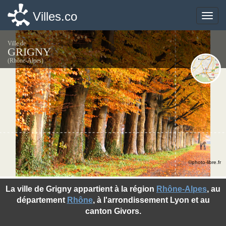
Villes.co
Villes.co
Toggle
Toggle
naviga
naviga
Ville de
GRIGNY
(Rhône-Alpes)
©photo-libre.fr
La ville de Grigny appartient à la région
Rhône-Alpes
, au
département
Rhône
, à l'arrondissement Lyon et au
canton Givors.