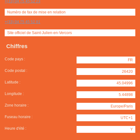
+(33) 04 75 45 52 23
Numéro de fax de mise en relation
+(33) 04 75 45 52 91
Site officiel de Saint-Julien-en-Vercors
Chiffres
Code pays :
FR
Code postal :
26420
Latitude :
45.04996
Longitude :
5.44898
Zone horaire :
Europe/Paris
Fuseau horaire :
UTC+1
Heure d'été :
Y