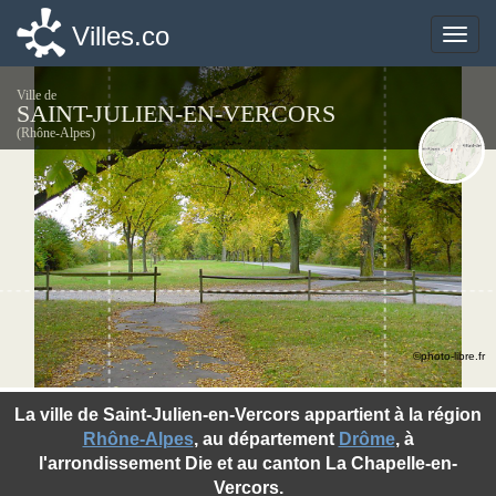
Villes.co
Villes.co
Toggle
Toggle
naviga
naviga
Ville de
SAINT-JULIEN-EN-VERCORS
(Rhône-Alpes)
©photo-libre.fr
La ville de Saint-Julien-en-Vercors appartient à la région
Rhône-Alpes
, au département
Drôme
, à
l'arrondissement Die et au canton La Chapelle-en-
Vercors.