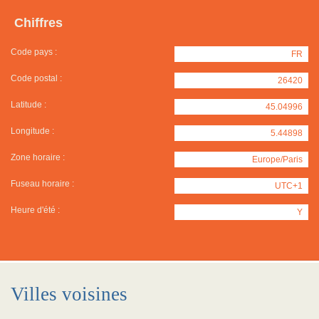
Chiffres
Code pays :
FR
Code postal :
26420
Latitude :
45.04996
Longitude :
5.44898
Zone horaire :
Europe/Paris
Fuseau horaire :
UTC+1
Heure d'été :
Y
Villes voisines