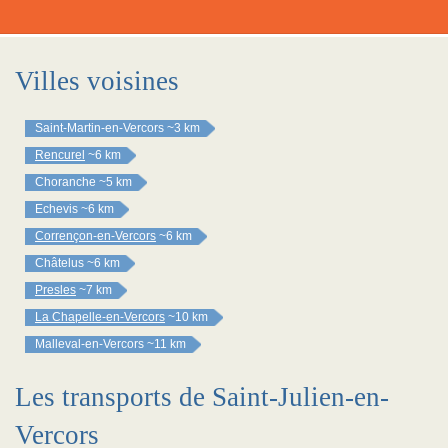
Villes voisines
Saint-Martin-en-Vercors
~3 km
Rencurel
~6 km
Choranche
~5 km
Echevis
~6 km
Corrençon-en-Vercors
~6 km
Châtelus
~6 km
Presles
~7 km
La Chapelle-en-Vercors
~10 km
Malleval-en-Vercors
~11 km
Les transports de Saint-Julien-en-
Vercors