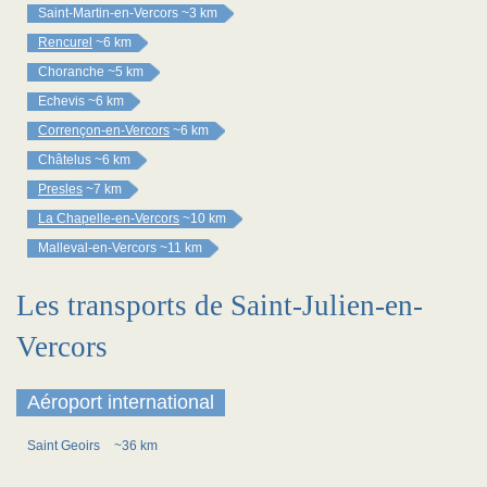
Saint-Martin-en-Vercors
~3 km
Rencurel
~6 km
Choranche
~5 km
Echevis
~6 km
Corrençon-en-Vercors
~6 km
Châtelus
~6 km
Presles
~7 km
La Chapelle-en-Vercors
~10 km
Malleval-en-Vercors
~11 km
Les transports de Saint-Julien-en-
Vercors
Aéroport international
Saint Geoirs
~36 km