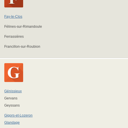
Fay-le-Clos
Félines-sur-Rimandoule
Ferrassières
Francillon-sur-Roubion
Génissieux
Gervans
Geyssans
Gigors-et-Lozeron
Glandage