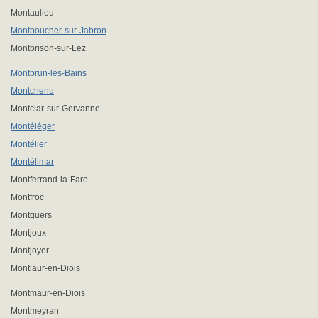
Montaulieu
Montboucher-sur-Jabron
Montbrison-sur-Lez
Montbrun-les-Bains
Montchenu
Montclar-sur-Gervanne
Montéléger
Montélier
Montélimar
Montferrand-la-Fare
Montfroc
Montguers
Montjoux
Montjoyer
Montlaur-en-Diois
Montmaur-en-Diois
Montmeyran