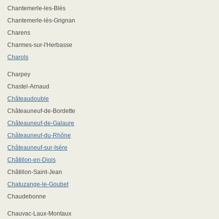
Chantemerle-les-Blés
Chantemerle-lès-Grignan
Charens
Charmes-sur-l'Herbasse
Charols
Charpey
Chastel-Arnaud
Châteaudouble
Châteauneuf-de-Bordette
Châteauneuf-de-Galaure
Châteauneuf-du-Rhône
Châteauneuf-sur-Isère
Châtillon-en-Diois
Châtillon-Saint-Jean
Chatuzange-le-Goubet
Chaudebonne
Chauvac-Laux-Montaux