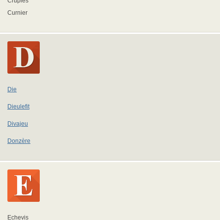
Crupies
Curnier
Die
Dieulefit
Divajeu
Donzère
Echevis