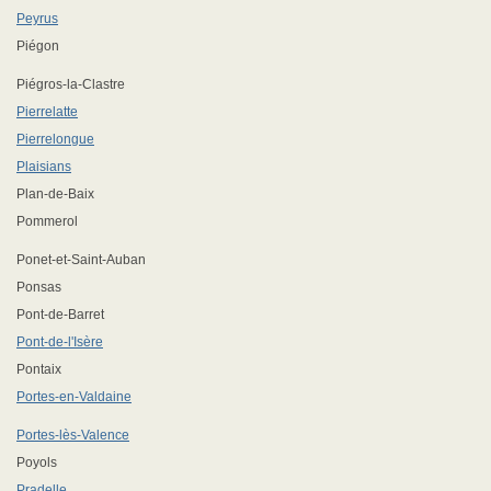
Peyrus
Piégon
Piégros-la-Clastre
Pierrelatte
Pierrelongue
Plaisians
Plan-de-Baix
Pommerol
Ponet-et-Saint-Auban
Ponsas
Pont-de-Barret
Pont-de-l'Isère
Pontaix
Portes-en-Valdaine
Portes-lès-Valence
Poyols
Pradelle