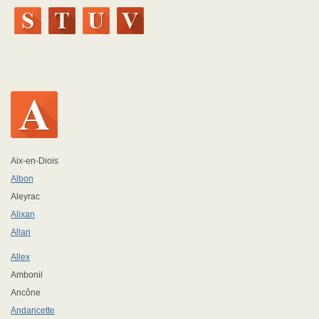
Aix-en-Diois
Albon
Aleyrac
Alixan
Allan
Allex
Ambonil
Ancône
Andancette