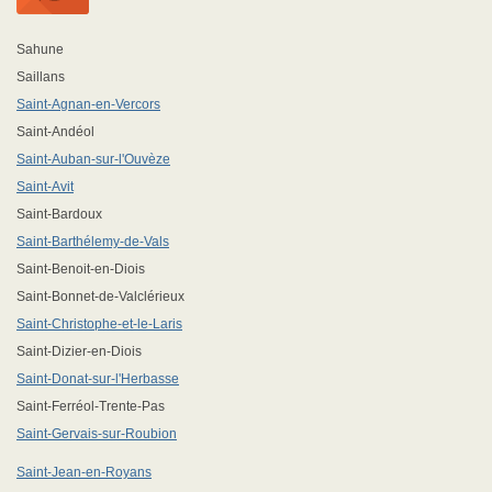
Sahune
Saillans
Saint-Agnan-en-Vercors
Saint-Andéol
Saint-Auban-sur-l'Ouvèze
Saint-Avit
Saint-Bardoux
Saint-Barthélemy-de-Vals
Saint-Benoit-en-Diois
Saint-Bonnet-de-Valclérieux
Saint-Christophe-et-le-Laris
Saint-Dizier-en-Diois
Saint-Donat-sur-l'Herbasse
Saint-Ferréol-Trente-Pas
Saint-Gervais-sur-Roubion
Saint-Jean-en-Royans