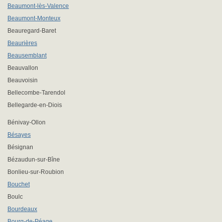
Beaumont-lès-Valence
Beaumont-Monteux
Beauregard-Baret
Beaurières
Beausemblant
Beauvallon
Beauvoisin
Bellecombe-Tarendol
Bellegarde-en-Diois
Bénivay-Ollon
Bésayes
Bésignan
Bézaudun-sur-Bîne
Bonlieu-sur-Roubion
Bouchet
Boulc
Bourdeaux
Bourg-de-Péage