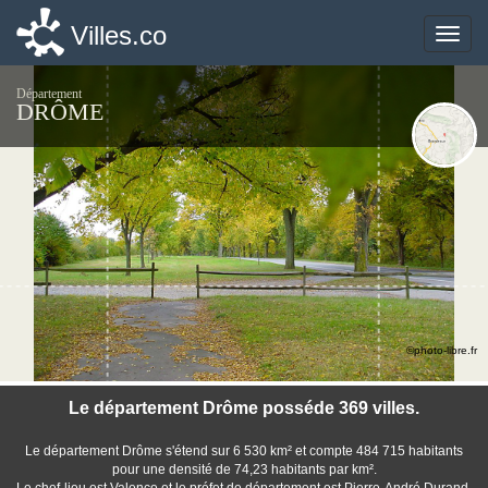
Villes.co
Villes.co
Toggle
Toggle
naviga
naviga
Département
DRÔME
©photo-libre.fr
Le département Drôme posséde 369 villes.
Le département Drôme s'étend sur 6 530 km² et compte 484 715 habitants
pour une densité de 74,23 habitants par km².