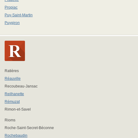
Propiac
Puy-Saint-Martin
Puygiron
Ratières
Réauville
Recoubeau-Jansac
Reilhanette
Rémuzat
Rimon-et-Savel
Rioms
Roche-Saint-Secret-Béconne
Rochebaudin