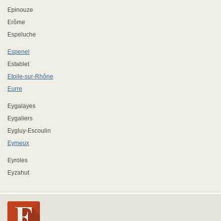
Epinouze
Erôme
Espeluche
Espenel
Establet
Etoile-sur-Rhône
Eurre
Eygalayes
Eygaliers
Eygluy-Escoulin
Eymeux
Eyroles
Eyzahut