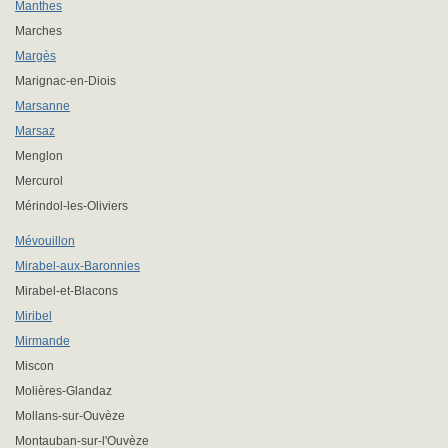
Manthes
Marches
Margès
Marignac-en-Diois
Marsanne
Marsaz
Menglon
Mercurol
Mérindol-les-Oliviers
Mévouillon
Mirabel-aux-Baronnies
Mirabel-et-Blacons
Miribel
Mirmande
Miscon
Molières-Glandaz
Mollans-sur-Ouvèze
Montauban-sur-l'Ouvèze