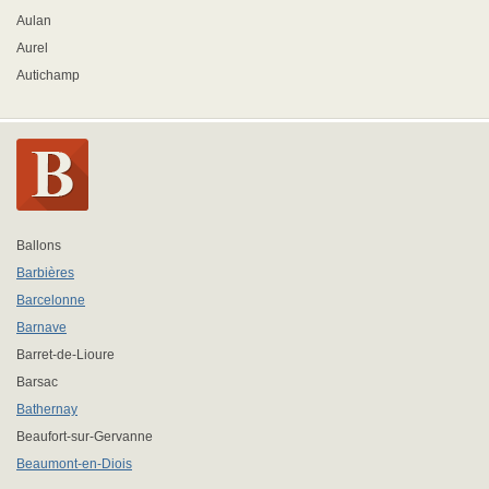
Aulan
Aurel
Autichamp
Ballons
Barbières
Barcelonne
Barnave
Barret-de-Lioure
Barsac
Bathernay
Beaufort-sur-Gervanne
Beaumont-en-Diois