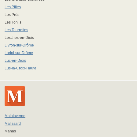
Les Pilles
Les Prés
Les Tonils
Les Tourrettes
Lesches-en-Diois
Livron-sur-Drôme
Loriol-sur-Drôme
Luc-en-Diois
Lus-la-Croix-Haute
Malataverne
Malissard
Manas