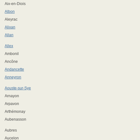
Aix-en-Diois
Albon
Aleyrac
Alixan
Allan
Allex
Ambonil
Ancône
Andancette
Anneyron
Aouste-sur-Sye
Arnayon
Arpavon
Arthémonay
Aubenasson
Aubres
Aucelon