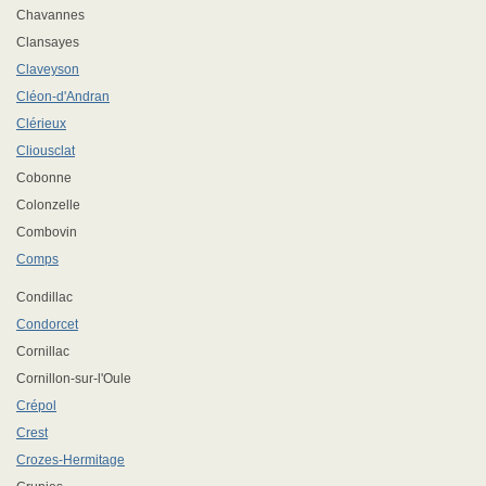
Chavannes
Clansayes
Claveyson
Cléon-d'Andran
Clérieux
Cliousclat
Cobonne
Colonzelle
Combovin
Comps
Condillac
Condorcet
Cornillac
Cornillon-sur-l'Oule
Crépol
Crest
Crozes-Hermitage