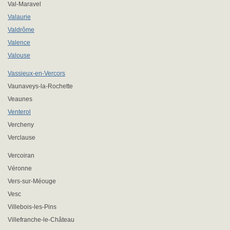
Val-Maravel
Valaurie
Valdrôme
Valence
Valouse
Vassieux-en-Vercors
Vaunaveys-la-Rochette
Veaunes
Venterol
Vercheny
Verclause
Vercoiran
Véronne
Vers-sur-Méouge
Vesc
Villebois-les-Pins
Villefranche-le-Château