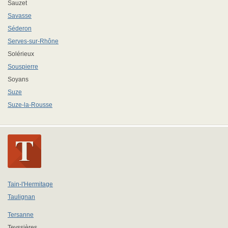
Sauzet
Savasse
Séderon
Serves-sur-Rhône
Solérieux
Souspierre
Soyans
Suze
Suze-la-Rousse
Tain-l'Hermitage
Taulignan
Tersanne
Teyssières