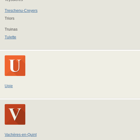
Treschenu-Creyers
Triors
Truinas
Tulette
Upie
Vachères-en-Quint