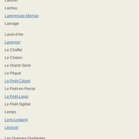
Laborel
Lachau
Lapeyrouse-Mornay
Larnage
Laval-d'Aix
Laveyron
Le Chaffal
Le Chalon
Le Grand-Serre
Le Pègue
Le Poët-Célard
Le Poët-en-Percip
Le Poët-Laval
Le Poët-Sigillat
Lemps
Lens-Lestang
Léoncel
Les Granges-Gontardes