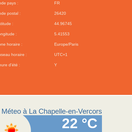
de pays :
FR
de postal :
26420
titude :
44.96745
ngitude :
5.41553
ne horaire :
Europe/Paris
seau horaire :
UTC+1
ure d'été :
Y
Méteo à La Chapelle-en-Vercors
22 °C