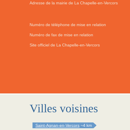
Adresse de la mairie de La Chapelle-en-Vercors
Numéro de téléphone de mise en relation
Numéro de fax de mise en relation
Site officiel de La Chapelle-en-Vercors
Villes voisines
Saint-Agnan-en-Vercors
~4 km