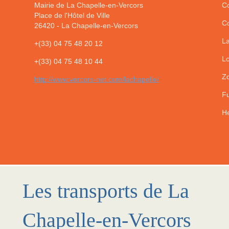
Mairie de La Chapelle-en-Vercors
Co
Place de l'Hôtel de Ville
Co
26420
-
La Chapelle-en-Vercors
La
+(33) 04 75 48 20 12
Lo
+(33) 04 75 48 10 44
Zo
http://www.vercors-net.com/lachapelle/
Fu
He
Les transports de La
Chapelle-en-Vercors