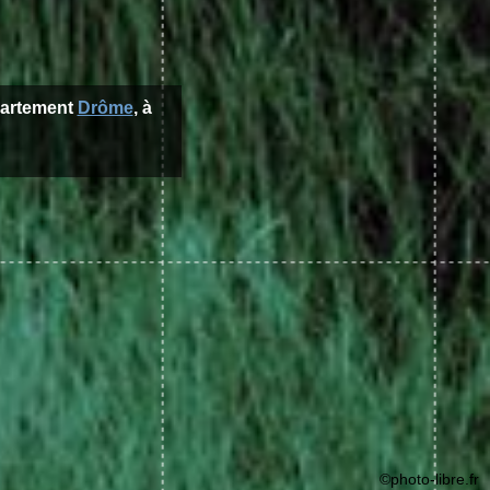
partement
Drôme
, à
©photo-libre.fr