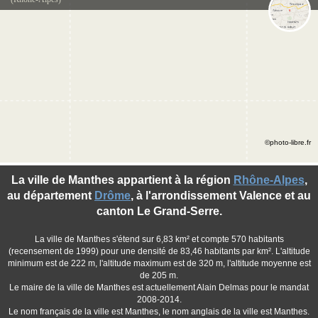
©photo-libre.fr
La ville de Manthes appartient à la région
Rhône-Alpes
,
au département
Drôme
, à l'arrondissement Valence et au
canton Le Grand-Serre.
La ville de Manthes s'étend sur 6,83 km² et compte 570 habitants
(recensement de 1999) pour une densité de 83,46 habitants par km². L'altitude
minimum est de 222 m, l'altitude maximum est de 320 m, l'altitude moyenne est
de 205 m.
Le maire de la ville de Manthes est actuellement Alain Delmas pour le mandat
2008-2014.
Le nom français de la ville est Manthes, le nom anglais de la ville est Manthes.