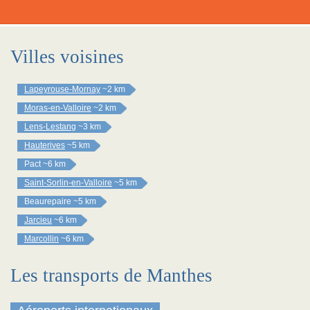
Villes voisines
Lapeyrouse-Mornay
~2 km
Moras-en-Valloire
~2 km
Lens-Lestang
~3 km
Hauterives
~5 km
Pact
~6 km
Saint-Sorlin-en-Valloire
~5 km
Beaurepaire
~5 km
Jarcieu
~6 km
Marcollin
~6 km
Les transports de Manthes