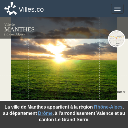
Villes.co
Villes.co
Toggle
Toggle
naviga
naviga
Ville de
MANTHES
(Rhône-Alpes)
©photo-libre.fr
La ville de Manthes appartient à la région
Rhône-Alpes
,
au département
Drôme
, à l'arrondissement Valence et au
canton Le Grand-Serre.