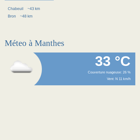
Chabeuil
~43 km
Bron
~48 km
Méteo à Manthes
33 °C
Couverture nuageuse: 26 %
Vent: N 11 km/h