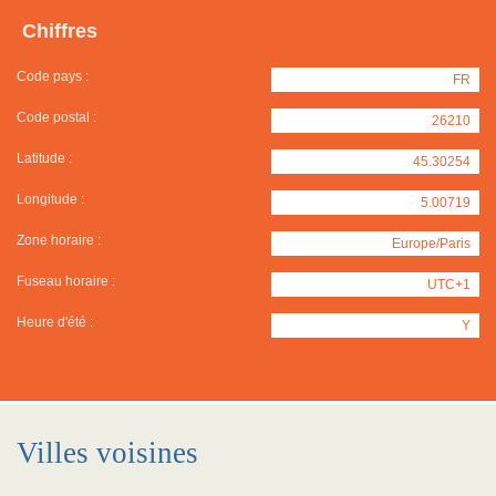
Chiffres
Code pays :
FR
Code postal :
26210
Latitude :
45.30254
Longitude :
5.00719
Zone horaire :
Europe/Paris
Fuseau horaire :
UTC+1
Heure d'été :
Y
Villes voisines