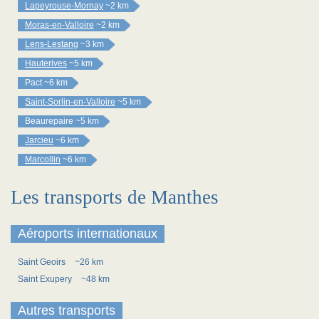
Lapeyrouse-Mornay
~2 km
Moras-en-Valloire
~2 km
Lens-Lestang
~3 km
Hauterives
~5 km
Pact
~6 km
Saint-Sorlin-en-Valloire
~5 km
Beaurepaire
~5 km
Jarcieu
~6 km
Marcollin
~6 km
Les transports de Manthes
Aéroports internationaux
Saint Geoirs
~26 km
Saint Exupery
~48 km
Autres transports