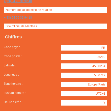
+(33) 04 75 31 92 40
Numéro de fax de mise en relation
+(33) 04 75 31 94 18
Site officiel de Manthes
Chiffres
Code pays :
FR
Code postal :
26210
Latitude :
45.30254
Longitude :
5.00719
Zone horaire :
Europe/Paris
Fuseau horaire :
UTC+1
Heure d'été :
Y