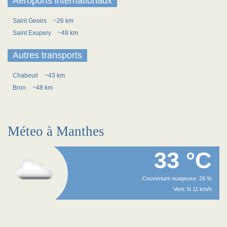
Aéroports internationaux
Saint Geoirs
~26 km
Saint Exupery
~48 km
Autres transports
Chabeuil
~43 km
Bron
~48 km
Méteo à Manthes
33 °C
Couverture nuageuse: 26 %
Vent: N 11 km/h