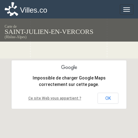
Villes.co
Villes.co
Toggle
Toggle
naviga
naviga
Carte de
SAINT-JULIEN-EN-VERCORS
(Rhône-Alpes)
Impossible de charger Google Maps
Impossible de charger Google Maps
correctement sur cette page.
correctement sur cette page.
OK
OK
Ce site Web vous appartient ?
Ce site Web vous appartient ?