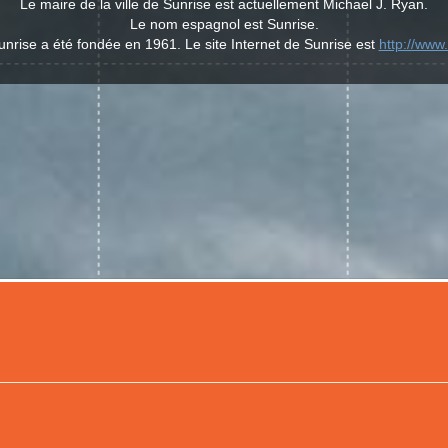
Le maire de la ville de Sunrise est actuellement Michael J. Ryan.
Le nom espagnol est Sunrise.
Sunrise a été fondée en 1961. Le site Internet de Sunrise est
http://www.