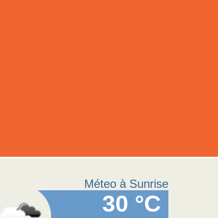
Méteo à Sunrise
30 °C