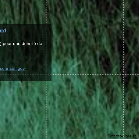
ard
.
) pour une densité de
sunrisefl.gov
©photo-libre.fr