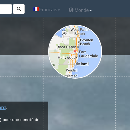
Français
Français
Monde
Monde
ard
.
) pour une densité de