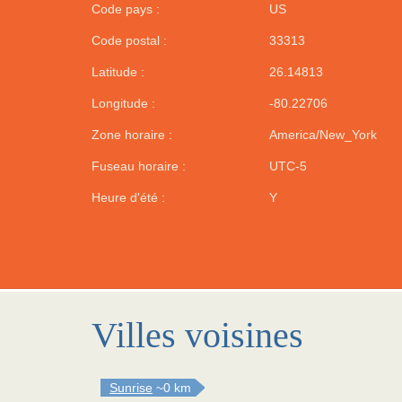
Code pays :
US
Code postal :
33313
Latitude :
26.14813
Longitude :
-80.22706
Zone horaire :
America/New_York
Fuseau horaire :
UTC-5
Heure d'été :
Y
Villes voisines
Sunrise
~0 km