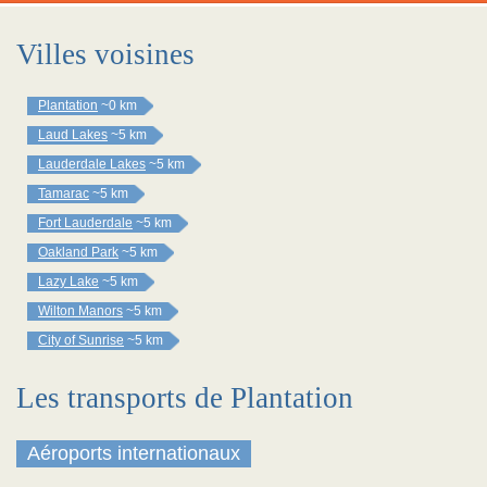
Villes voisines
Plantation
~0 km
Laud Lakes
~5 km
Lauderdale Lakes
~5 km
Tamarac
~5 km
Fort Lauderdale
~5 km
Oakland Park
~5 km
Lazy Lake
~5 km
Wilton Manors
~5 km
City of Sunrise
~5 km
Les transports de Plantation
Aéroports internationaux