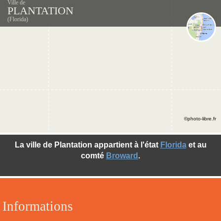
Ville de
PLANTATION
(Florida)
©photo-libre.fr
La ville de Plantation appartient à l'état
Florida
et au
comté
Broward
.
Informations