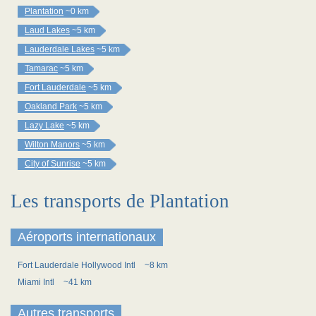
Plantation
~0 km
Laud Lakes
~5 km
Lauderdale Lakes
~5 km
Tamarac
~5 km
Fort Lauderdale
~5 km
Oakland Park
~5 km
Lazy Lake
~5 km
Wilton Manors
~5 km
City of Sunrise
~5 km
Les transports de Plantation
Aéroports internationaux
Fort Lauderdale Hollywood Intl
~8 km
Miami Intl
~41 km
Autres transports