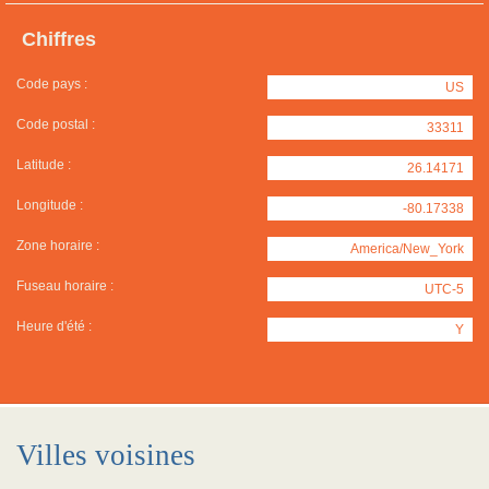
Chiffres
Code pays :
US
Code postal :
33311
Latitude :
26.14171
Longitude :
-80.17338
Zone horaire :
America/New_York
Fuseau horaire :
UTC-5
Heure d'été :
Y
Villes voisines