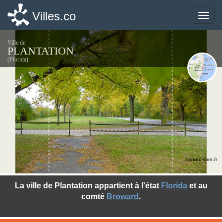
Villes.co
Villes.co
Toggle
Toggle
naviga
naviga
Ville de
PLANTATION
(Florida)
©photo-libre.fr
La ville de Plantation appartient à l'état
Florida
et au
comté
Broward
.