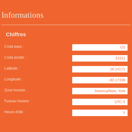
Informations
Chiffres
Code pays :
US
Code postal :
33311
Latitude :
26.14171
Longitude :
-80.17338
Zone horaire :
America/New_York
Fuseau horaire :
UTC-5
Heure d'été :
Y