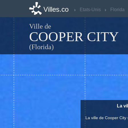
Villes.co
Villes.co
Etats-Unis
Etats-Unis
Florida
Florida
Ville de
COOPER CITY
(Florida)
La vi
La ville de Cooper Cit