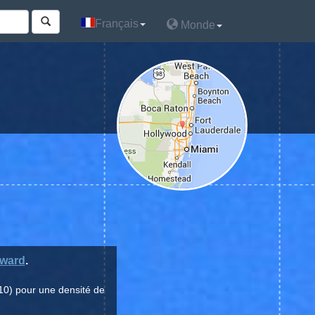
Français
Français
Monde
Monde
ward
.
10) pour une densité de