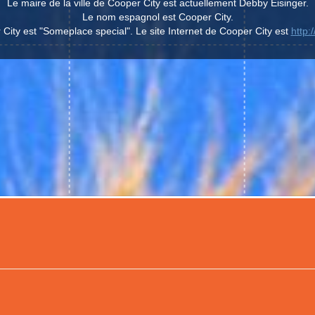
Le maire de la ville de Cooper City est actuellement Debby Eisinger.
Le nom espagnol est Cooper City.
City est "Someplace special". Le site Internet de Cooper City est
http: