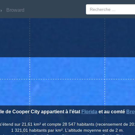
Broward
Broward
lle de Cooper City appartient à l'état
Florida
et au comté
Bro
y s'étend sur 21,61 km² et compte 28 547 habitants (recensement de 20
1 321,01 habitants par km². L'altitude moyenne est de 2 m.