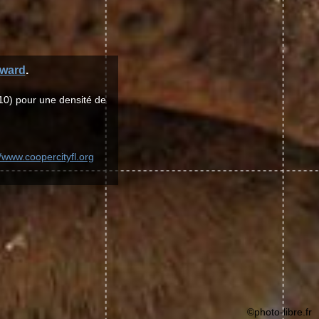
ward
.
10) pour une densité de
//www.coopercityfl.org
©photo-libre.fr