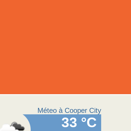
Méteo à Cooper City
33 °C