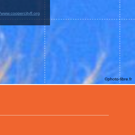
//www.coopercityfl.org
©photo-libre.fr