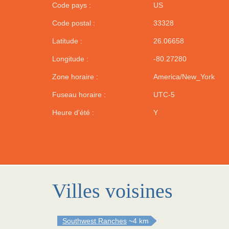
Code pays :
US
Code postal :
33328
Latitude :
26.06658
Longitude :
-80.27280
Zone horaire :
America/New_York
Fuseau horaire :
UTC-5
Heure d'été :
Y
Villes voisines
Southwest Ranches
~4 km