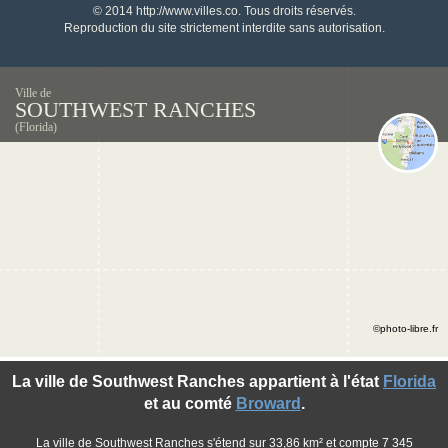
© 2014 http://www.villes.co. Tous droits réservés.
Reproduction du site strictement interdite sans autorisation.
Ville de
SOUTHWEST RANCHES
(Florida)
©photo-libre.fr
La ville de Southwest Ranches appartient à l'état
Florida
et au comté
Broward
.
La ville de Southwest Ranches s'étend sur 33,86 km² et compte 7 345