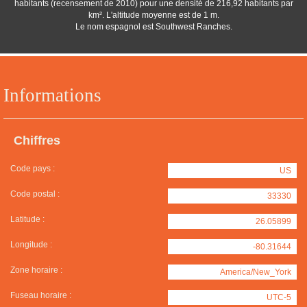
habitants (recensement de 2010) pour une densité de 216,92 habitants par
km². L'altitude moyenne est de 1 m.
Le nom espagnol est Southwest Ranches.
Informations
Chiffres
Code pays :
US
Code postal :
33330
Latitude :
26.05899
Longitude :
-80.31644
Zone horaire :
America/New_York
Fuseau horaire :
UTC-5