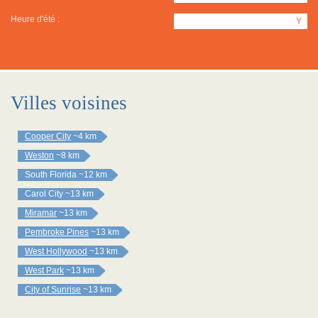
Heure d'été :
Y
Villes voisines
Cooper City
~4 km
Weston
~8 km
South Florida
~12 km
Carol City
~13 km
Miramar
~13 km
Pembroke Pines
~13 km
West Hollywood
~13 km
West Park
~13 km
City of Sunrise
~13 km