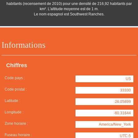
habitants (recensement de 2010) pour une densité de 216,92 habitants par
km². L'altitude moyenne est de 1 m.
Le nom espagnol est Southwest Ranches.
Informations
Chiffres
Code pays :
US
Code postal :
33330
Latitude :
26.05899
Longitude :
-80.31644
Zone horaire :
America/New_York
Fuseau horaire :
UTC-5