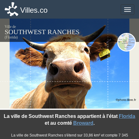
Villes.co
Villes.co
Toggle
Toggle
naviga
naviga
Ville de
SOUTHWEST RANCHES
(Florida)
©photo-libre.fr
La ville de Southwest Ranches appartient à l'état
Florida
et au comté
Broward
.
La ville de Southwest Ranches s'étend sur 33,86 km² et compte 7 345