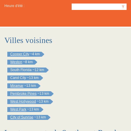
Heure d'été :
Y
Villes voisines
Cooper City
~4 km
Weston
~8 km
South Florida
~12 km
Carol City
~13 km
Miramar
~13 km
Pembroke Pines
~13 km
West Hollywood
~13 km
West Park
~13 km
City of Sunrise
~13 km