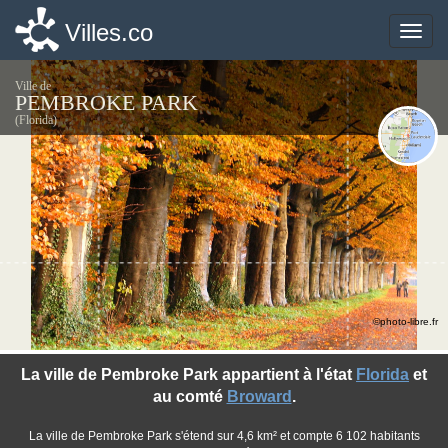
Villes.co
Villes.co
Toggle
Toggle
naviga
naviga
Ville de
PEMBROKE PARK
(Florida)
©photo-libre.fr
La ville de Pembroke Park appartient à l'état
Florida
et
au comté
Broward
.
La ville de Pembroke Park s'étend sur 4,6 km² et compte 6 102 habitants