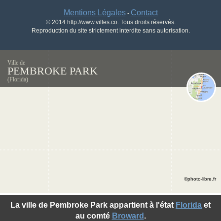
Mentions Légales
Contact
-
© 2014 http://www.villes.co. Tous droits réservés.
Reproduction du site strictement interdite sans autorisation.
Ville de
PEMBROKE PARK
(Florida)
©photo-libre.fr
La ville de Pembroke Park appartient à l'état
Florida
et
au comté
Broward
.