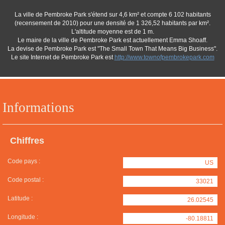
La ville de Pembroke Park s'étend sur 4,6 km² et compte 6 102 habitants
(recensement de 2010) pour une densité de 1 326,52 habitants par km².
L'altitude moyenne est de 1 m.
Le maire de la ville de Pembroke Park est actuellement Emma Shoaff.
La devise de Pembroke Park est "The Small Town That Means Big Business".
Le site Internet de Pembroke Park est
http://www.townofpembrokepark.com
Informations
Chiffres
Code pays :
US
Code postal :
33021
Latitude :
26.02545
Longitude :
-80.18811