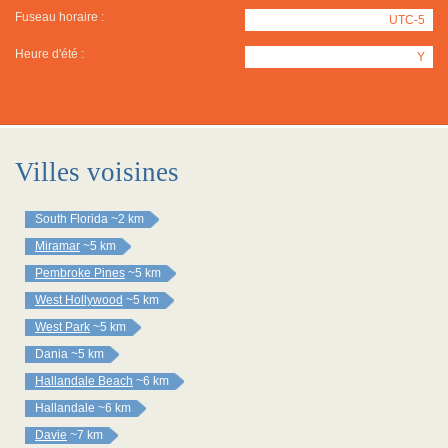
Fuseau horaire :
UTC-5
Heure d'été :
Y
Villes voisines
South Florida
~2 km
Miramar
~5 km
Pembroke Pines
~5 km
West Hollywood
~5 km
West Park
~5 km
Dania
~5 km
Hallandale Beach
~6 km
Hallandale
~6 km
Davie
~7 km