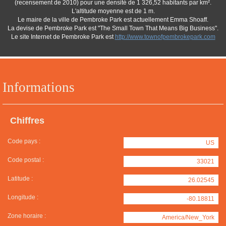
(recensement de 2010) pour une densité de 1 326,52 habitants par km².
L'altitude moyenne est de 1 m.
Le maire de la ville de Pembroke Park est actuellement Emma Shoaff.
La devise de Pembroke Park est "The Small Town That Means Big Business".
Le site Internet de Pembroke Park est
http://www.townofpembrokepark.com
Informations
Chiffres
Code pays :
US
Code postal :
33021
Latitude :
26.02545
Longitude :
-80.18811
Zone horaire :
America/New_York