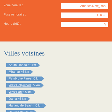
Zone horaire :
America/New_York
Fuseau horaire :
UTC-5
Heure d'été :
Y
Villes voisines
South Florida
~2 km
Miramar
~5 km
Pembroke Pines
~5 km
West Hollywood
~5 km
West Park
~5 km
Dania
~5 km
Hallandale Beach
~6 km