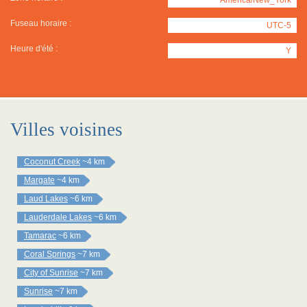
Fuseau horaire :
UTC-5
Heure d'été :
Y
Villes voisines
Coconut Creek
~4 km
Margate
~4 km
Laud Lakes
~6 km
Lauderdale Lakes
~6 km
Tamarac
~6 km
Coral Springs
~7 km
City of Sunrise
~7 km
Sunrise
~7 km