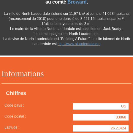
au comté
Broward
.
La ville de North Lauderdale s'étend sur 11,97 km² et compte 41 023 habitants
(recensement de 2010) pour une densité de 3 427,15 habitants par km².
L'altitude moyenne est de 3 m.
Le maire de la ville de North Lauderdale est actuellement Jack Brady .
Le nom espagnol est North Lauderdale.
La devise de North Lauderdale est "Building A Future". Le site Internet de North
Lauderdale est
http://www.nlauderdale.org
Informations
Chiffres
Code pays :
US
Code postal :
33068
Latitude :
26.21424