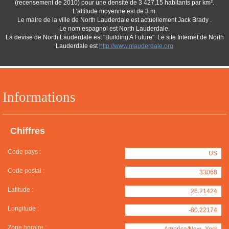
(recensement de 2010) pour une densité de 3 427,15 habitants par km².
L'altitude moyenne est de 3 m.
Le maire de la ville de North Lauderdale est actuellement Jack Brady .
Le nom espagnol est North Lauderdale.
La devise de North Lauderdale est "Building A Future". Le site Internet de North
Lauderdale est
http://www.nlauderdale.org
Informations
Chiffres
Code pays :
US
Code postal :
33068
Latitude :
26.21424
Longitude :
-80.22174
Zone horaire :
America/New_York