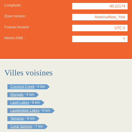
Longitude :
-80.22174
Zone horaire :
America/New_York
Fuseau horaire :
UTC-5
Heure d'été :
Y
Villes voisines
Coconut Creek
~4 km
Margate
~4 km
Laud Lakes
~6 km
Lauderdale Lakes
~6 km
Tamarac
~6 km
Coral Springs
~7 km