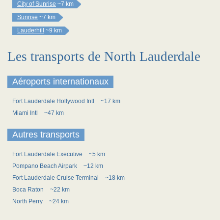
City of Sunrise
~7 km
Sunrise
~7 km
Lauderhill
~9 km
Les transports de North Lauderdale
Aéroports internationaux
Fort Lauderdale Hollywood Intl
~17 km
Miami Intl
~47 km
Autres transports
Fort Lauderdale Executive
~5 km
Pompano Beach Airpark
~12 km
Fort Lauderdale Cruise Terminal
~18 km
Boca Raton
~22 km
North Perry
~24 km