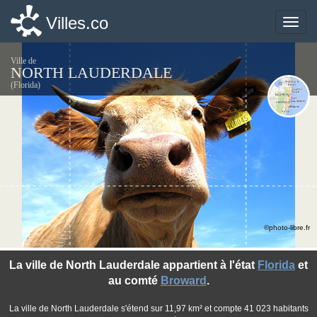
Villes.co
Villes.co
Toggle
Toggle
naviga
naviga
Ville de
NORTH LAUDERDALE
(Florida)
©photo-libre.fr
La ville de North Lauderdale appartient à l'état
Florida
et
au comté
Broward
.
La ville de North Lauderdale s'étend sur 11,97 km² et compte 41 023 habitants