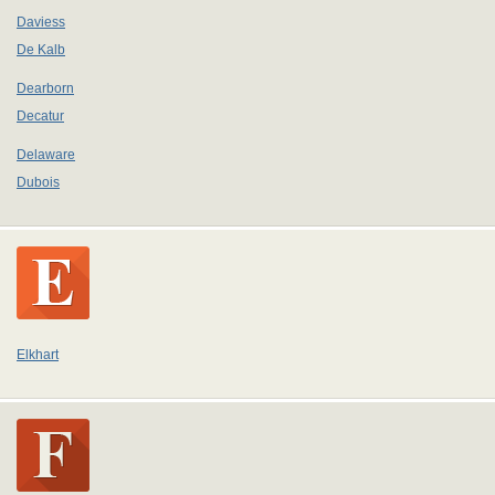
Daviess
De Kalb
Dearborn
Decatur
Delaware
Dubois
Elkhart