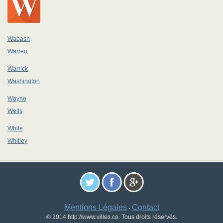
Wabash
Warren
Warrick
Washington
Wayne
Wells
White
Whitley
Mentions Légales
Contact
-
© 2014 http://www.villes.co. Tous droits réservés.