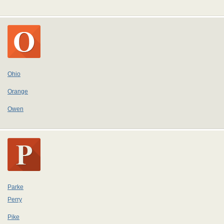
Ohio
Orange
Owen
Parke
Perry
Pike