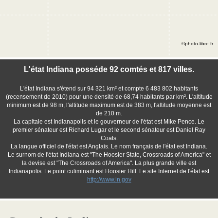
©photo-libre.fr
L'état Indiana posséde 92 comtés et 817 villes.
L'état Indiana s'étend sur 94 321 km² et compte 6 483 802 habitants
(recensement de 2010) pour une densité de 68,74 habitants par km². L'altitude
minimum est de 98 m, l'altitude maximum est de 383 m, l'altitude moyenne est
de 210 m.
La capitale est Indianapolis et le gouverneur de l'état est Mike Pence. Le
premier sénateur est Richard Lugar et le second sénateur est Daniel Ray
Coats.
La langue officiel de l'état est Anglais. Le nom français de l'état est Indiana.
Le surnom de l'état Indiana est "The Hoosier State, Crossroads of America" et
la devise est "The Crossroads of America". La plus grande ville est
Indianapolis. Le point culiminant est Hoosier Hill. Le site Internet de l'état est
http://www.in.gov