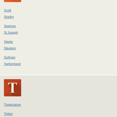
Scott
Shelby
Spencer
St Joseph
Starke
Steuben
Sullivan
Switzerland
Tippecanoe
Tipton