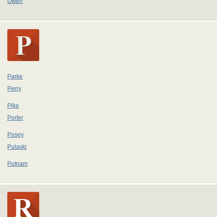
Owen
Parke
Perry
Pike
Porter
Posey
Pulaski
Putnam