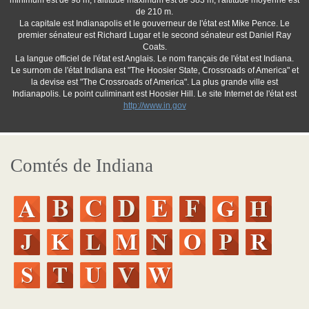
minimum est de 98 m, l'altitude maximum est de 383 m, l'altitude moyenne est
de 210 m.
La capitale est Indianapolis et le gouverneur de l'état est Mike Pence. Le
premier sénateur est Richard Lugar et le second sénateur est Daniel Ray
Coats.
La langue officiel de l'état est Anglais. Le nom français de l'état est Indiana.
Le surnom de l'état Indiana est "The Hoosier State, Crossroads of America" et
la devise est "The Crossroads of America". La plus grande ville est
Indianapolis. Le point culiminant est Hoosier Hill. Le site Internet de l'état est
http://www.in.gov
Comtés de Indiana