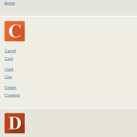
Brown
Carroll
Cass
Clark
Clay
Clinton
Crawford