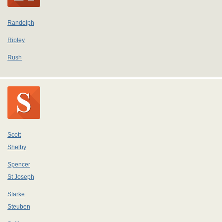
Randolph
Ripley
Rush
Scott
Shelby
Spencer
St Joseph
Starke
Steuben