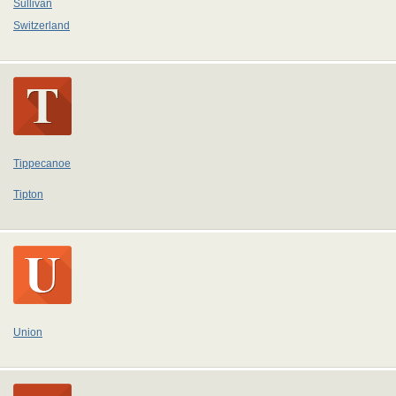
Sullivan
Switzerland
Tippecanoe
Tipton
Union