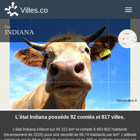
Villes.co
Villes.co
Toggle
Toggle
naviga
naviga
État
INDIANA
©photo-libre.fr
L'état Indiana posséde 92 comtés et 817 villes.
L'état Indiana s'étend sur 94 321 km² et compte 6 483 802 habitants
(recensement de 2010) pour une densité de 68,74 habitants par km². L'altitude