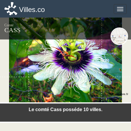
Villes.co
Villes.co
Toggle
Toggle
naviga
naviga
Comté
CASS
©photo-libre.fr
Le comté Cass posséde 10 villes.