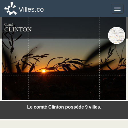
Villes.co
Villes.co
Toggle
Toggle
naviga
naviga
Comté
CLINTON
©photo-libre.fr
Le comté Clinton posséde 9 villes.