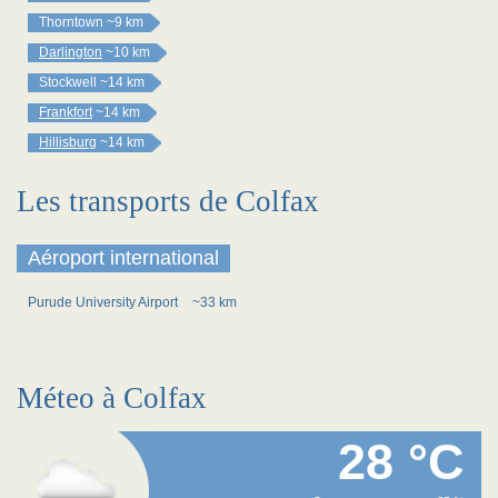
Thorntown
~9 km
Darlington
~10 km
Stockwell
~14 km
Frankfort
~14 km
Hillisburg
~14 km
Les transports de Colfax
Aéroport international
Purude University Airport
~33 km
Méteo à Colfax
28 °C