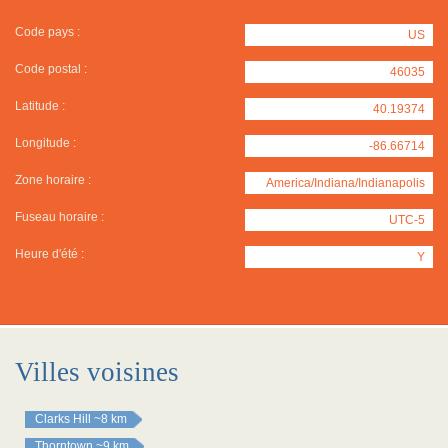
Code pays :
US
Code postal :
46035
Latitude :
40.19374
Longitude :
-86.66714
Zone horaire :
America/Indiana/Indianapolis
Fuseau horaire :
UTC-5
Heure d'été :
Y
Villes voisines
Clarks Hill
~8 km
Thorntown
~9 km