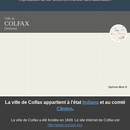
Ville de
COLFAX
(Indiana)
©photo-libre.fr
La ville de Colfax appartient à l'état
Indiana
et au comté
Clinton
.
La ville de Colfax a été fondée en 1849. Le site Internet de Colfax est
http://www.census.gov