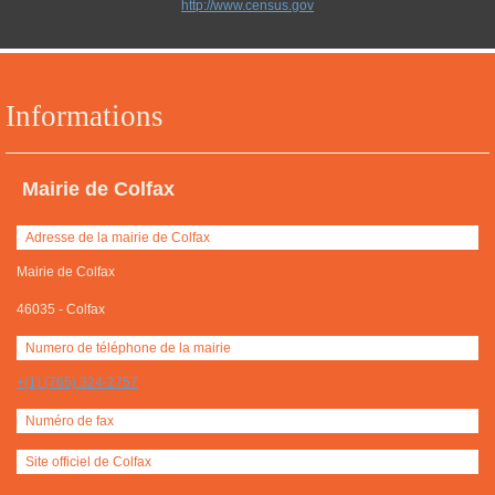
http://www.census.gov
Informations
Mairie de Colfax
Adresse de la mairie de Colfax
Mairie de Colfax
46035
-
Colfax
Numero de téléphone de la mairie
+(1) (765) 324-2757
Numéro de fax
Site officiel de Colfax