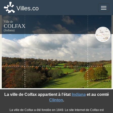
Villes.co
Villes.co
Toggle
Toggle
naviga
naviga
Ville de
COLFAX
(Indiana)
©photo-libre.fr
La ville de Colfax appartient à l'état
Indiana
et au comté
Clinton
.
La ville de Colfax a été fondée en 1849. Le site Internet de Colfax est