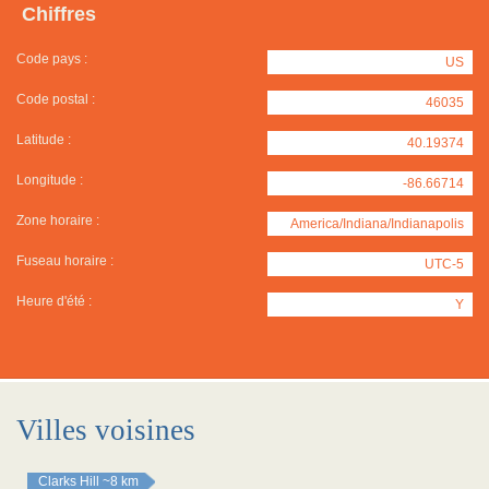
Chiffres
Code pays :
US
Code postal :
46035
Latitude :
40.19374
Longitude :
-86.66714
Zone horaire :
America/Indiana/Indianapolis
Fuseau horaire :
UTC-5
Heure d'été :
Y
Villes voisines
Clarks Hill
~8 km