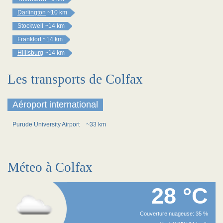
Darlington
~10 km
Stockwell
~14 km
Frankfort
~14 km
Hillisburg
~14 km
Les transports de Colfax
Aéroport international
Purude University Airport
~33 km
Méteo à Colfax
28 °C
Couverture nuageuse: 35 %