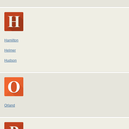
Hamilton
Helmer
Hudson
Orland