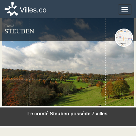
Villes.co
Villes.co
Toggle
Toggle
naviga
naviga
Comté
STEUBEN
©photo-libre.fr
Le comté Steuben posséde 7 villes.