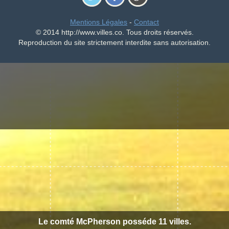
Mentions Légales
-
Contact
© 2014 http://www.villes.co. Tous droits réservés.
Reproduction du site strictement interdite sans autorisation.
Le comté McPherson posséde 11 villes.