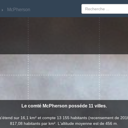
McPherson
McPherson
Le comté McPherson posséde 11 villes.
'étend sur 16,1 km² et compte 13 155 habitants (recensement de 2010
817,08 habitants par km². L'altitude moyenne est de 456 m.