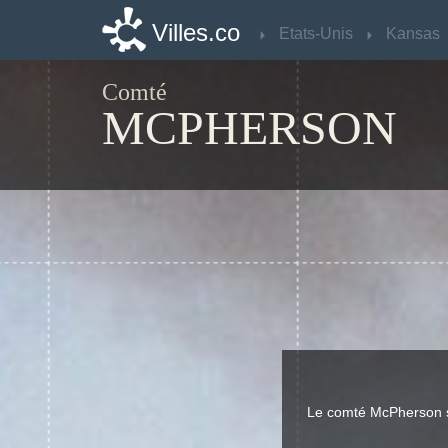
Villes.co
Villes.co
Etats-Unis
Etats-Unis
Kansas
Kansas
Comté
MCPHERSON
Le comté McPherson s