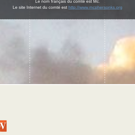
Le nom français du comté est Mc.
Le site Internet du comté est
http://www.mcphersonks.org