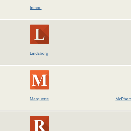
Inman
Lindsborg
Marquette
McPher