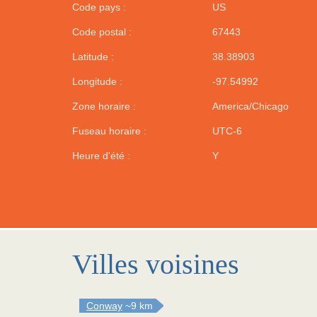
Code pays :
US
Code postal :
67443
Latitude :
38.38903
Longitude :
-97.54992
Zone horaire :
America/Chicago
Fuseau horaire :
UTC-6
Heure d'été :
Y
Villes voisines
Conway
~9 km