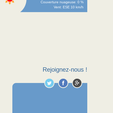
Couverture nuageuse: 0 %
Vent: ESE 10 km/h
Rejoignez-nous !