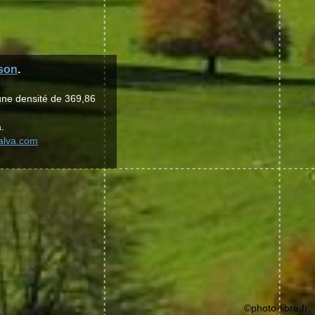
son
.
une densité de 369,86
.
galva.com
©photo-libre.fr