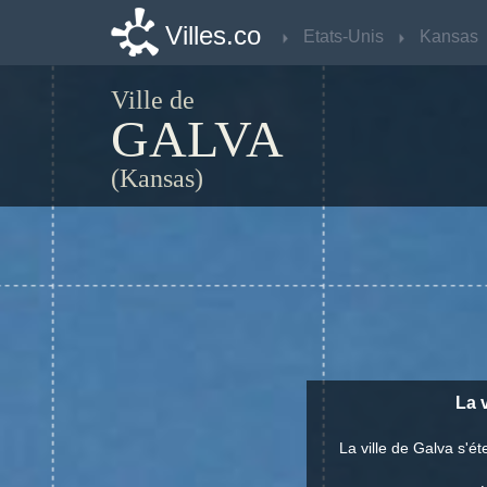
Villes.co
Villes.co
Etats-Unis
Etats-Unis
Kansas
Kansas
Ville de
GALVA
(Kansas)
La v
La ville de Galva s'