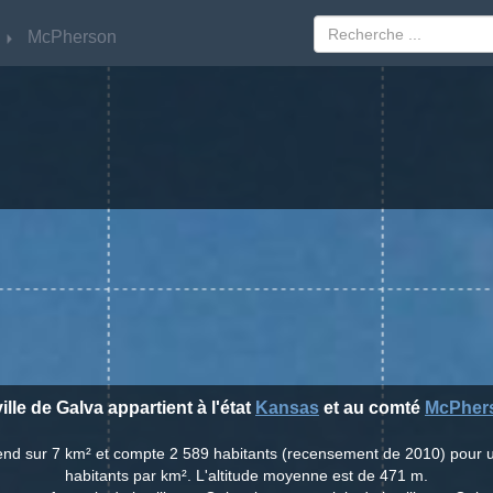
McPherson
McPherson
ille de Galva appartient à l'état
Kansas
et au comté
McPher
étend sur 7 km² et compte 2 589 habitants (recensement de 2010) pour 
habitants par km². L'altitude moyenne est de 471 m.