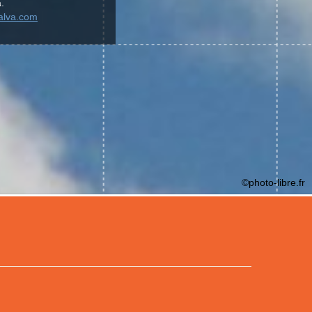
.
galva.com
©photo-libre.fr