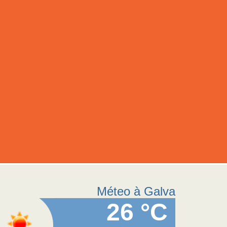
Méteo à Galva
26 °C