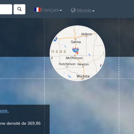
Français
Français
Monde
Monde
son
.
une densité de 369,86