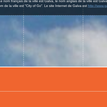
Le nom français de la ville est Galva, le nom anglais de la ville est Galva
m de la ville est "City of Go". Le site Internet de Galva est
http://www.