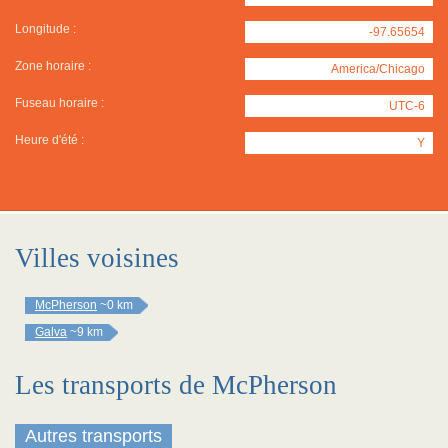
Longitude :
-97.65654
Zone horaire :
America/Chicago
Fuseau horaire :
UTC-6
Heure d'été :
Y
Villes voisines
McPherson
~0 km
Galva
~9 km
Les transports de McPherson
Autres transports