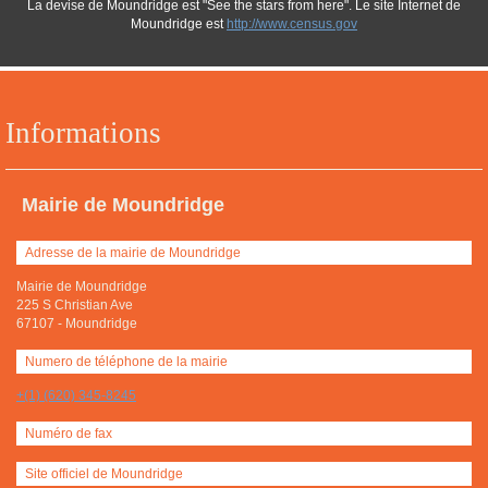
La devise de Moundridge est "See the stars from here". Le site Internet de
Moundridge est
http://www.census.gov
Informations
Mairie de Moundridge
Adresse de la mairie de Moundridge
Mairie de Moundridge
225 S Christian Ave
67107
-
Moundridge
Numero de téléphone de la mairie
+(1) (620) 345-8245
Numéro de fax
Site officiel de Moundridge