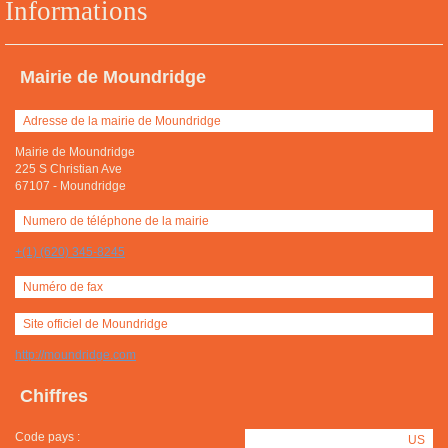
Informations
Mairie de Moundridge
Adresse de la mairie de Moundridge
Mairie de Moundridge
225 S Christian Ave
67107
-
Moundridge
Numero de téléphone de la mairie
+(1) (620) 345-8245
Numéro de fax
Site officiel de Moundridge
http://moundridge.com
Chiffres
Code pays :
US