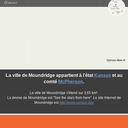
(Kansas)
©photo-libre.fr
La ville de Moundridge appartient à l'état
Kansas
et au
comté
McPherson
.
La ville de Moundridge s'étend sur 3,65 km².
La devise de Moundridge est "See the stars from here". Le site Internet de
Moundridge est
http://www.census.gov