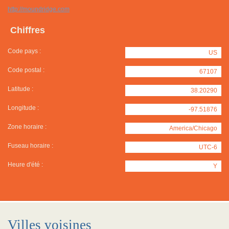
http://moundridge.com
Chiffres
Code pays :
US
Code postal :
67107
Latitude :
38.20290
Longitude :
-97.51876
Zone horaire :
America/Chicago
Fuseau horaire :
UTC-6
Heure d'été :
Y
Villes voisines