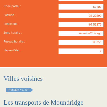
Code postal :
67107
Latitude :
38.20290
Longitude :
-97.51876
Zone horaire :
America/Chicago
Fuseau horaire :
UTC-6
Heure d'été :
Y
Villes voisines
Hesston
~11 km
Les transports de Moundridge