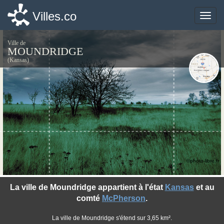
Villes.co
Villes.co
Toggle
Toggle
naviga
naviga
Ville de
MOUNDRIDGE
(Kansas)
©photo-libre.fr
La ville de Moundridge appartient à l'état
Kansas
et au
comté
McPherson
.
La ville de Moundridge s'étend sur 3,65 km².