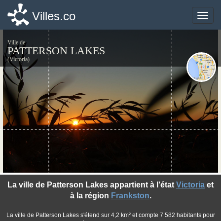
Villes.co
Villes.co
Toggle
Toggle
naviga
naviga
Ville de
PATTERSON LAKES
(Victoria)
©photo-libre.fr
La ville de Patterson Lakes appartient à l'état
Victoria
et
à la région
Frankston
.
La ville de Patterson Lakes s'étend sur 4,2 km² et compte 7 582 habitants pour