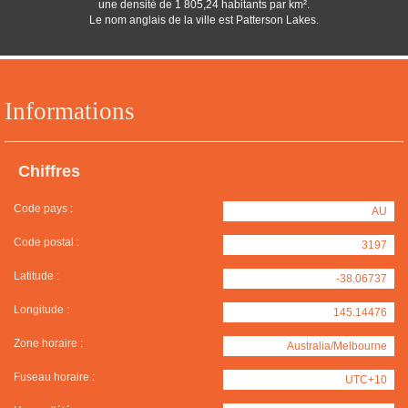
une densité de 1 805,24 habitants par km².
Le nom anglais de la ville est Patterson Lakes.
Informations
Chiffres
Code pays :
AU
Code postal :
3197
Latitude :
-38.06737
Longitude :
145.14476
Zone horaire :
Australia/Melbourne
Fuseau horaire :
UTC+10