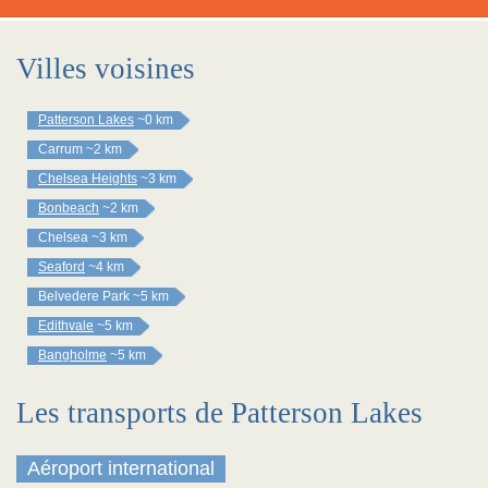
Villes voisines
Patterson Lakes
~0 km
Carrum
~2 km
Chelsea Heights
~3 km
Bonbeach
~2 km
Chelsea
~3 km
Seaford
~4 km
Belvedere Park
~5 km
Edithvale
~5 km
Bangholme
~5 km
Les transports de Patterson Lakes
Aéroport international