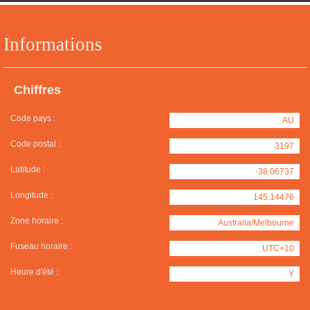
Informations
Chiffres
Code pays :
AU
Code postal :
3197
Latitude :
-38.06737
Longitude :
145.14476
Zone horaire :
Australia/Melbourne
Fuseau horaire :
UTC+10
Heure d'été :
Y