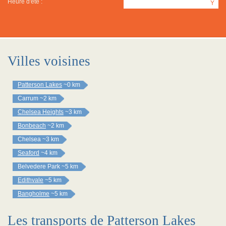
Heure d'été :
Y
Villes voisines
Patterson Lakes
~0 km
Carrum
~2 km
Chelsea Heights
~3 km
Bonbeach
~2 km
Chelsea
~3 km
Seaford
~4 km
Belvedere Park
~5 km
Edithvale
~5 km
Bangholme
~5 km
Les transports de Patterson Lakes