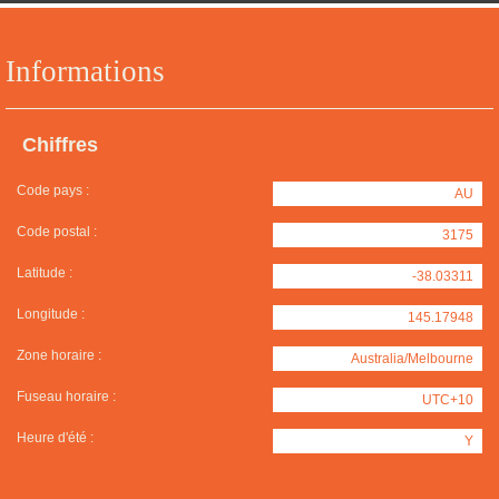
Informations
Chiffres
Code pays :
AU
Code postal :
3175
Latitude :
-38.03311
Longitude :
145.17948
Zone horaire :
Australia/Melbourne
Fuseau horaire :
UTC+10
Heure d'été :
Y