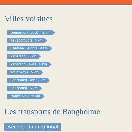
Villes voisines
Dandenong South
~2 km
Keysborough
~4 km
Chelsea Heights
~4 km
Patterson
~5 km
Patterson Lakes
~5 km
Waterways
~5 km
Sandhurst East
~6 km
Sandhurst
~6 km
Dandenong
~6 km
Les transports de Bangholme
Aéroport international