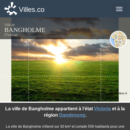
Villes.co
Villes.co
Toggle
Toggle
naviga
naviga
Ville de
BANGHOLME
(Victoria)
©photo-libre.fr
La ville de Bangholme appartient à l'état
Victoria
et à la
région
Dandenong
.
La ville de Bangholme s'étend sur 30 km² et compte 556 habitants pour une