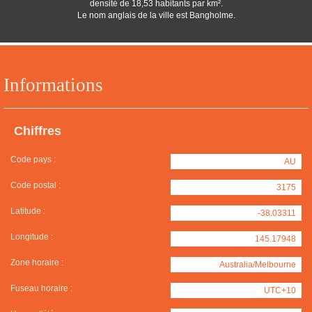
densité de 18,53 habitants par km².
Le nom anglais de la ville est Bangholme.
Informations
Chiffres
Code pays :
AU
Code postal :
3175
Latitude :
-38.03311
Longitude :
145.17948
Zone horaire :
Australia/Melbourne
Fuseau horaire :
UTC+10