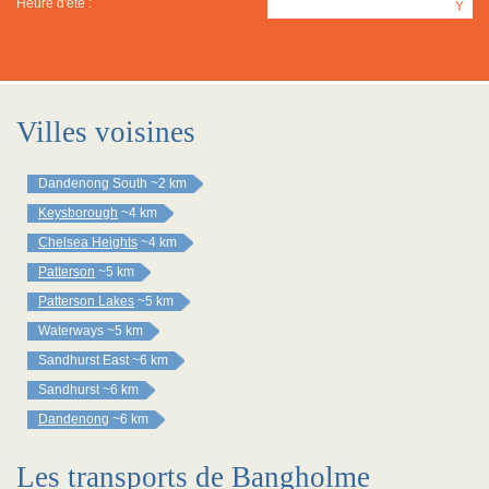
Heure d'été :
Y
Villes voisines
Dandenong South
~2 km
Keysborough
~4 km
Chelsea Heights
~4 km
Patterson
~5 km
Patterson Lakes
~5 km
Waterways
~5 km
Sandhurst East
~6 km
Sandhurst
~6 km
Dandenong
~6 km
Les transports de Bangholme