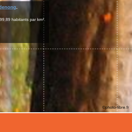
denong
.
99,89 habitants par km².
©photo-libre.fr