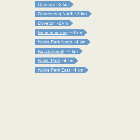
Dunearn
~2 km
Dandenong North
~3 km
Doveton
~2 km
Eumemmerring
~3 km
Noble Park North
~4 km
Keysborough
~4 km
Noble Park
~4 km
Noble Park East
~4 km