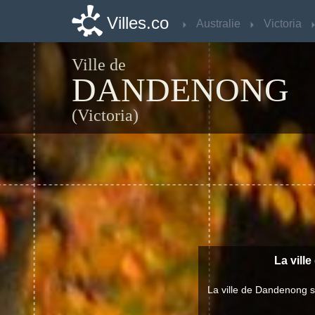
Villes.co
Villes.co
Australie
Australie
Victoria
Victoria
Ville de
DANDENONG
(Victoria)
La vill
La ville de Dandenong s