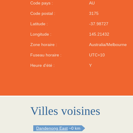
Code pays :
AU
Code postal :
3175
Latitude :
-37.98727
Longitude :
145.21432
Zone horaire :
Australia/Melbourne
Fuseau horaire :
UTC+10
Heure d'été :
Y
Villes voisines
Dandenong East
~0 km