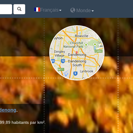
Français
Français
Monde
Monde
denong
.
99,89 habitants par km².