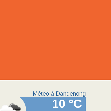
Méteo à Dandenong
10 °C