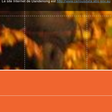
Le site Internet de Dandenong est
http://www.censusdata.abs.gov.au