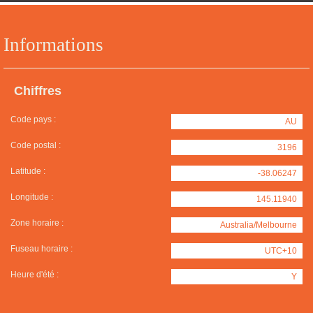
Informations
Chiffres
Code pays :
AU
Code postal :
3196
Latitude :
-38.06247
Longitude :
145.11940
Zone horaire :
Australia/Melbourne
Fuseau horaire :
UTC+10
Heure d'été :
Y