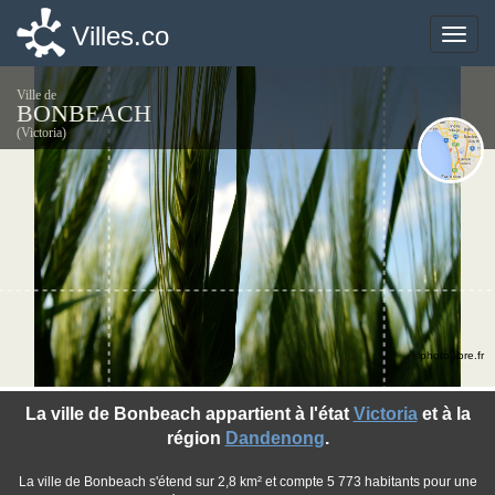
Villes.co
Villes.co
Toggle
Toggle
naviga
naviga
Ville de
BONBEACH
(Victoria)
©photo-libre.fr
La ville de Bonbeach appartient à l'état
Victoria
et à la
région
Dandenong
.
La ville de Bonbeach s'étend sur 2,8 km² et compte 5 773 habitants pour une