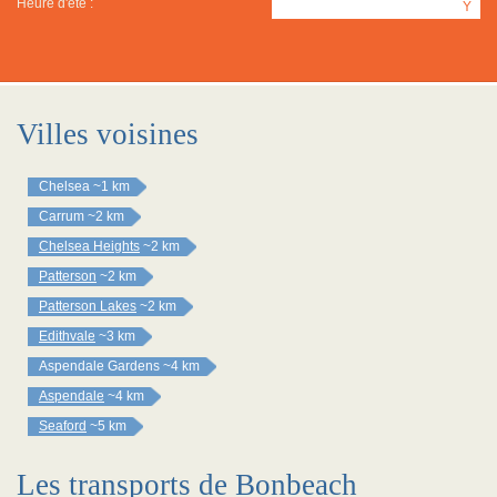
Heure d'été :
Y
Villes voisines
Chelsea
~1 km
Carrum
~2 km
Chelsea Heights
~2 km
Patterson
~2 km
Patterson Lakes
~2 km
Edithvale
~3 km
Aspendale Gardens
~4 km
Aspendale
~4 km
Seaford
~5 km
Les transports de Bonbeach