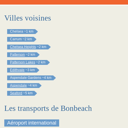
Villes voisines
Chelsea
~1 km
Carrum
~2 km
Chelsea Heights
~2 km
Patterson
~2 km
Patterson Lakes
~2 km
Edithvale
~3 km
Aspendale Gardens
~4 km
Aspendale
~4 km
Seaford
~5 km
Les transports de Bonbeach
Aéroport international