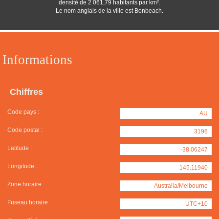
densité de 2 061,79 habitants par km².
Le nom anglais de la ville est Bonbeach.
Informations
Chiffres
Code pays :
AU
Code postal :
3196
Latitude :
-38.06247
Longitude :
145.11940
Zone horaire :
Australia/Melbourne
Fuseau horaire :
UTC+10