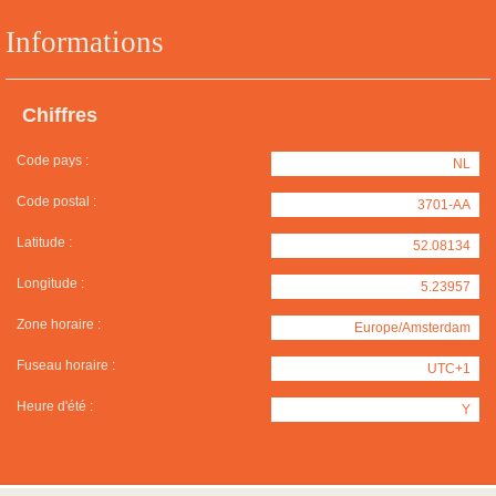
Informations
Chiffres
Code pays :
NL
Code postal :
3701-AA
Latitude :
52.08134
Longitude :
5.23957
Zone horaire :
Europe/Amsterdam
Fuseau horaire :
UTC+1
Heure d'été :
Y