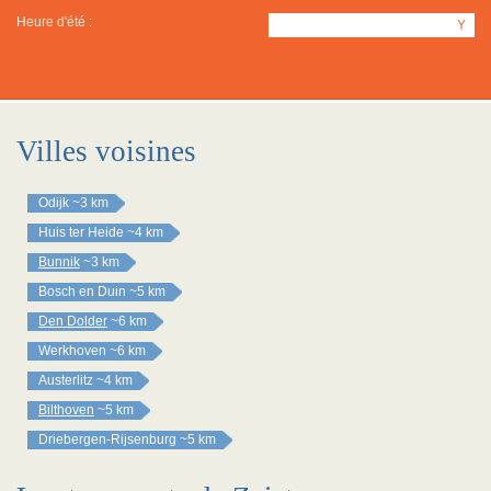
Heure d'été :
Y
Villes voisines
Odijk
~3 km
Huis ter Heide
~4 km
Bunnik
~3 km
Bosch en Duin
~5 km
Den Dolder
~6 km
Werkhoven
~6 km
Austerlitz
~4 km
Bilthoven
~5 km
Driebergen-Rijsenburg
~5 km