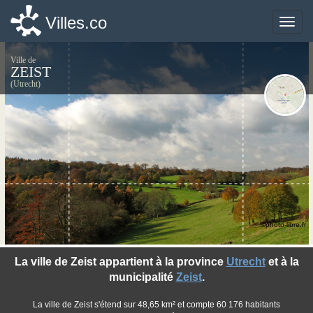
Villes.co
Villes.co
Toggle
Toggle
naviga
naviga
Ville de
ZEIST
(Utrecht)
©photo-libre.fr
La ville de Zeist appartient à la province
Utrecht
et à la
municipalité
Zeist
.
La ville de Zeist s'étend sur 48,65 km² et compte 60 176 habitants