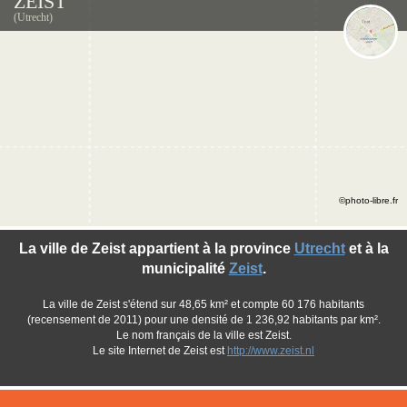
ZEIST
(Utrecht)
©photo-libre.fr
La ville de Zeist appartient à la province
Utrecht
et à la
municipalité
Zeist
.
La ville de Zeist s'étend sur 48,65 km² et compte 60 176 habitants
(recensement de 2011) pour une densité de 1 236,92 habitants par km².
Le nom français de la ville est Zeist.
Le site Internet de Zeist est
http://www.zeist.nl