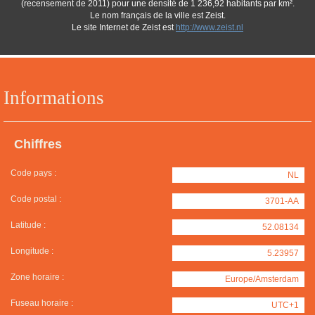
(recensement de 2011) pour une densité de 1 236,92 habitants par km².
Le nom français de la ville est Zeist.
Le site Internet de Zeist est
http://www.zeist.nl
Informations
Chiffres
Code pays :
NL
Code postal :
3701-AA
Latitude :
52.08134
Longitude :
5.23957
Zone horaire :
Europe/Amsterdam
Fuseau horaire :
UTC+1