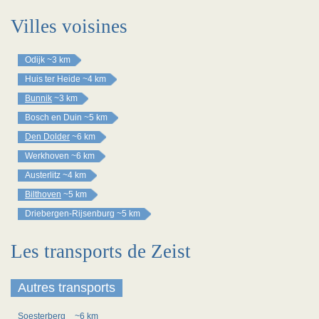
Villes voisines
Odijk
~3 km
Huis ter Heide
~4 km
Bunnik
~3 km
Bosch en Duin
~5 km
Den Dolder
~6 km
Werkhoven
~6 km
Austerlitz
~4 km
Bilthoven
~5 km
Driebergen-Rijsenburg
~5 km
Les transports de Zeist
Autres transports
Soesterberg
~6 km