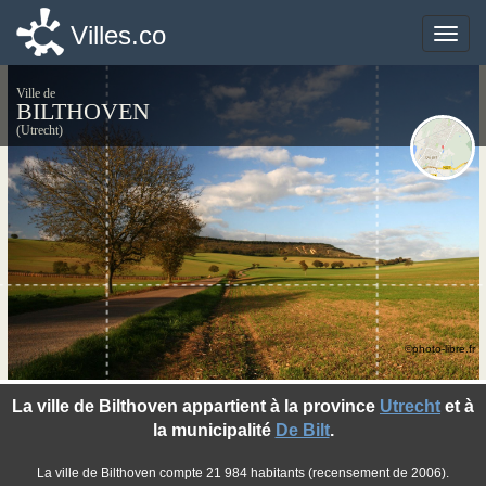
Villes.co
Villes.co
Toggle
Toggle
naviga
naviga
Ville de
BILTHOVEN
(Utrecht)
©photo-libre.fr
La ville de Bilthoven appartient à la province
Utrecht
et à
la municipalité
De Bilt
.
La ville de Bilthoven compte 21 984 habitants (recensement de 2006).