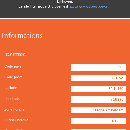
Bilthoven.
Le site Internet de Bilthoven est
http://www.wpkeesboeke.nl
Informations
Chiffres
Code pays :
NL
Code postal :
3721-AA
Latitude :
52.11460
Longitude :
5.19281
Zone horaire :
Europe/Amsterdam
Fuseau horaire :
UTC+1