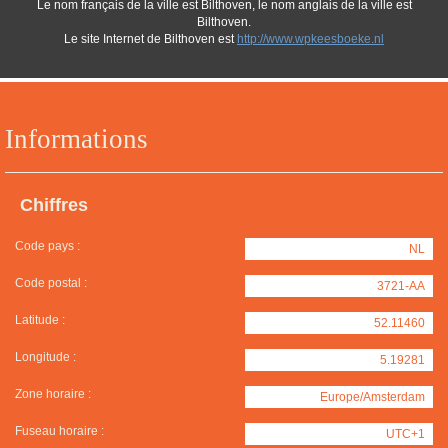
Le nom français de la ville est Bilthoven, le nom anglais de la ville est
Bilthoven.
Le site Internet de Bilthoven est
http://www.wpkeesboeke.nl
Informations
Chiffres
Code pays :
NL
Code postal :
3721-AA
Latitude :
52.11460
Longitude :
5.19281
Zone horaire :
Europe/Amsterdam
Fuseau horaire :
UTC+1