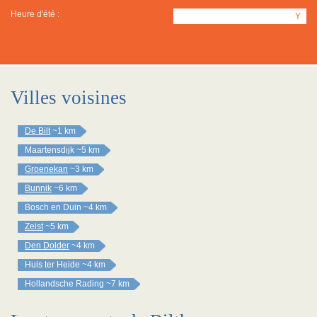
Heure d'été :
Y
Villes voisines
De Bilt
~1 km
Maartensdijk
~5 km
Groenekan
~3 km
Bunnik
~6 km
Bosch en Duin
~4 km
Zeist
~5 km
Den Dolder
~4 km
Huis ter Heide
~4 km
Hollandsche Rading
~7 km