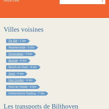
Heure d'été :
Y
Villes voisines
De Bilt
~1 km
Maartensdijk
~5 km
Groenekan
~3 km
Bunnik
~6 km
Bosch en Duin
~4 km
Zeist
~5 km
Den Dolder
~4 km
Huis ter Heide
~4 km
Hollandsche Rading
~7 km
Les transports de Bilthoven