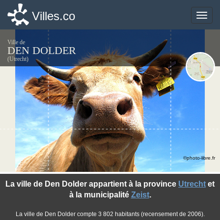
Villes.co
Villes.co
Toggle
Toggle
naviga
naviga
Ville de
DEN DOLDER
(Utrecht)
©photo-libre.fr
La ville de Den Dolder appartient à la province
Utrecht
et
à la municipalité
Zeist
.
La ville de Den Dolder compte 3 802 habitants (recensement de 2006).