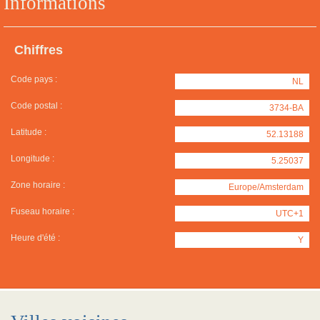
Informations
Chiffres
Code pays :
NL
Code postal :
3734-BA
Latitude :
52.13188
Longitude :
5.25037
Zone horaire :
Europe/Amsterdam
Fuseau horaire :
UTC+1
Heure d'été :
Y