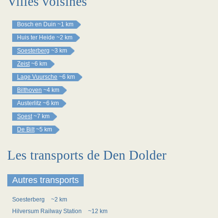
Villes voisines
Bosch en Duin
~1 km
Huis ter Heide
~2 km
Soesterberg
~3 km
Zeist
~6 km
Lage Vuursche
~6 km
Bilthoven
~4 km
Austerlitz
~6 km
Soest
~7 km
De Bilt
~5 km
Les transports de Den Dolder
Autres transports
Soesterberg
~2 km
Hilversum Railway Station
~12 km