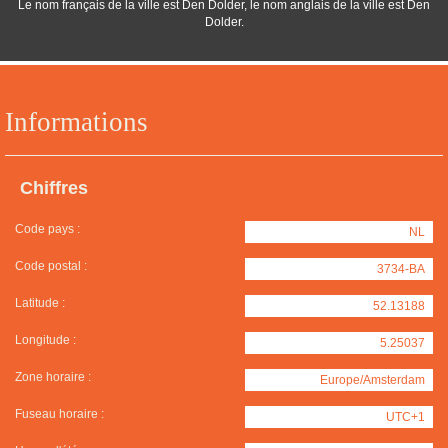
Le nom français de la ville est Den Dolder, le nom anglais de la ville est Den
Dolder.
Informations
Chiffres
Code pays :
NL
Code postal :
3734-BA
Latitude :
52.13188
Longitude :
5.25037
Zone horaire :
Europe/Amsterdam
Fuseau horaire :
UTC+1