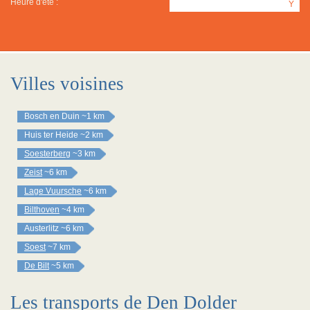
Heure d'été :
Y
Villes voisines
Bosch en Duin
~1 km
Huis ter Heide
~2 km
Soesterberg
~3 km
Zeist
~6 km
Lage Vuursche
~6 km
Bilthoven
~4 km
Austerlitz
~6 km
Soest
~7 km
De Bilt
~5 km
Les transports de Den Dolder