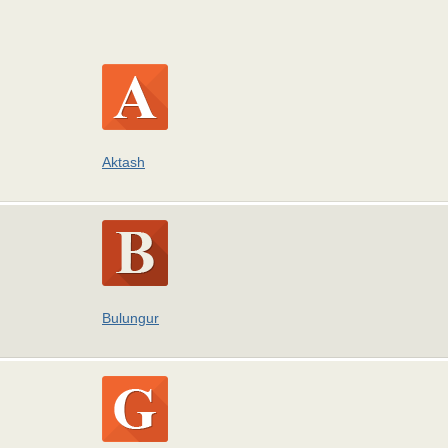
Aktash
Bulungur