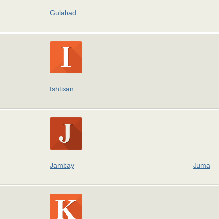
Gulabad
Ishtixan
Jambay
Juma