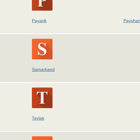
Payarik
Paysha
Samarkand
Taylak