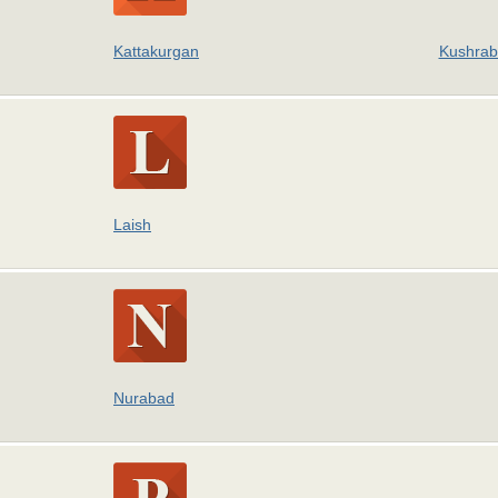
Kattakurgan
Kushra
Laish
Nurabad