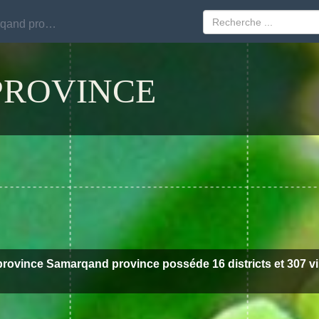
Samarqand province
Samarqand province
ROVINCE
province Samarqand province posséde 16 districts et 307 vil