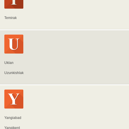
Temirak
Uklan
Uzunkishlak
Yangiabad
Yangikent