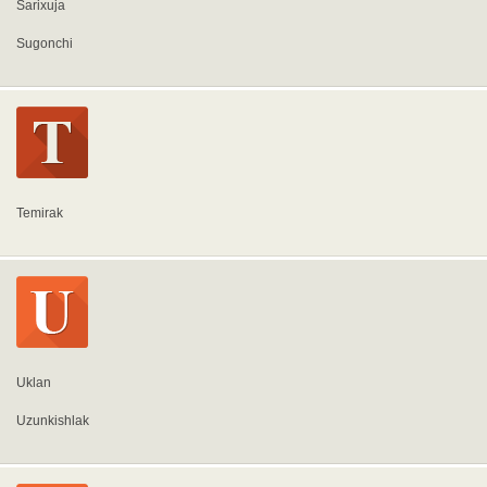
Sarixuja
Sugonchi
Temirak
Uklan
Uzunkishlak