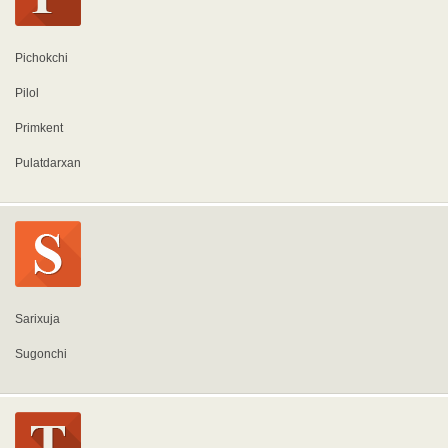
Pichokchi
Pilol
Primkent
Pulatdarxan
Sarixuja
Sugonchi