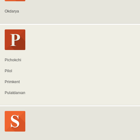
Okdarya
Pichokchi
Pilol
Primkent
Pulatdarxan