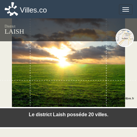
Villes.co
Villes.co
Toggle
Toggle
naviga
naviga
District
LAISH
©photo-libre.fr
Le district Laish posséde 20 villes.