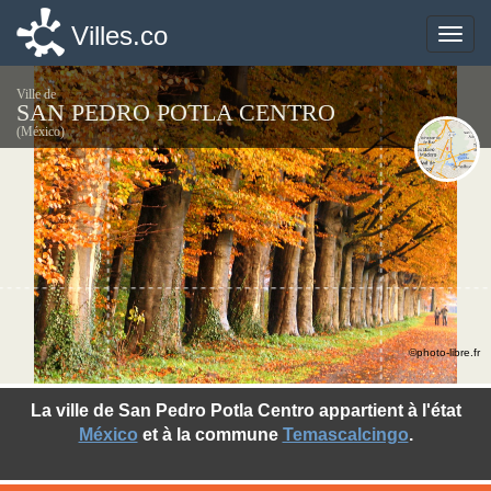
Villes.co
Villes.co
Toggle
Toggle
naviga
naviga
Ville de
SAN PEDRO POTLA CENTRO
(México)
©photo-libre.fr
La ville de San Pedro Potla Centro appartient à l'état
México
et à la commune
Temascalcingo
.