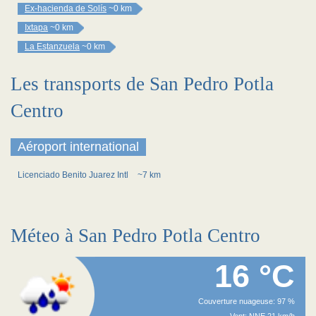
Ex-hacienda de Solís
~0 km
Ixtapa
~0 km
La Estanzuela
~0 km
Les transports de San Pedro Potla
Centro
Aéroport international
Licenciado Benito Juarez Intl
~7 km
Méteo à San Pedro Potla Centro
16 °C
Couverture nuageuse: 97 %