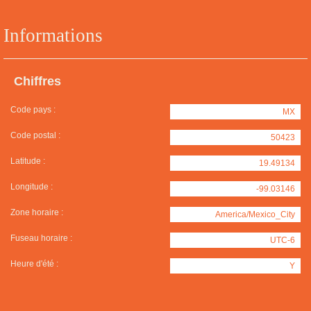
Informations
Chiffres
Code pays :
MX
Code postal :
50423
Latitude :
19.49134
Longitude :
-99.03146
Zone horaire :
America/Mexico_City
Fuseau horaire :
UTC-6
Heure d'été :
Y