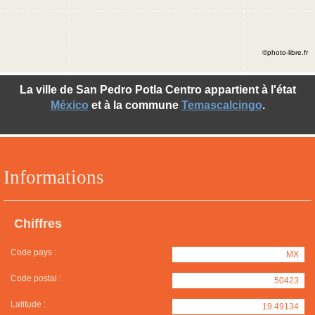
©photo-libre.fr
La ville de San Pedro Potla Centro appartient à l'état
México
et à la commune
Temascalcingo
.
Informations
Chiffres
Code pays :
MX
Code postal :
50423
Latitude :
19.49134