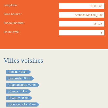
Longitude :
-99.03146
Zone horaire :
America/Mexico_City
Fuseau horaire :
UTC-6
Heure d'été :
Y
Villes voisines
Bonsho
~0 km
Boshesda
~0 km
Chamacueros
~0 km
Corona
~0 km
El Garay
~0 km
Estación Solís
~0 km