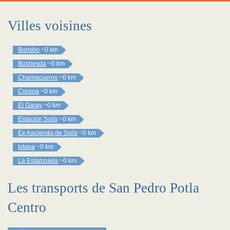
Villes voisines
Bonsho
~0 km
Boshesda
~0 km
Chamacueros
~0 km
Corona
~0 km
El Garay
~0 km
Estación Solís
~0 km
Ex-hacienda de Solís
~0 km
Ixtapa
~0 km
La Estanzuela
~0 km
Les transports de San Pedro Potla
Centro