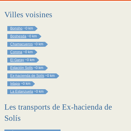
Villes voisines
Bonsho
~0 km
Boshesda
~0 km
Chamacueros
~0 km
Corona
~0 km
El Garay
~0 km
Estación Solís
~0 km
Ex-hacienda de Solís
~0 km
Ixtapa
~0 km
La Estanzuela
~0 km
Les transports de Ex-hacienda de
Solís