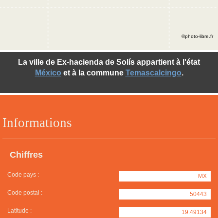
©photo-libre.fr
La ville de Ex-hacienda de Solís appartient à l'état
México
et à la commune
Temascalcingo
.
Informations
Chiffres
Code pays :
MX
Code postal :
50443
Latitude :
19.49134