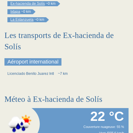
Ex-hacienda de Solís
~0 km
Ixtapa
~0 km
La Estanzuela
~0 km
Les transports de Ex-hacienda de
Solís
Aéroport international
Licenciado Benito Juarez Intl
~7 km
Méteo à Ex-hacienda de Solís
22 °C
Couverture nuageuse: 55 %