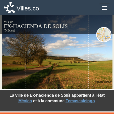
Villes.co
Villes.co
Toggle
Toggle
naviga
naviga
Ville de
EX-HACIENDA DE SOLÍS
(México)
©photo-libre.fr
La ville de Ex-hacienda de Solís appartient à l'état
México
et à la commune
Temascalcingo
.