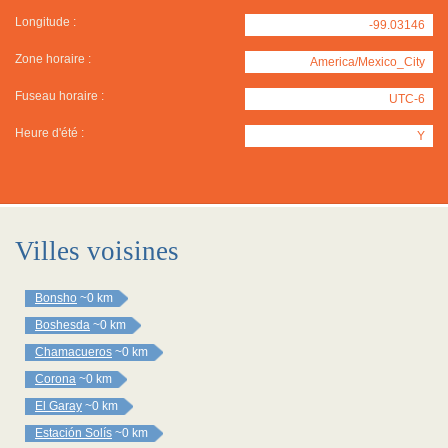
Longitude :
-99.03146
Zone horaire :
America/Mexico_City
Fuseau horaire :
UTC-6
Heure d'été :
Y
Villes voisines
Bonsho
~0 km
Boshesda
~0 km
Chamacueros
~0 km
Corona
~0 km
El Garay
~0 km
Estación Solís
~0 km