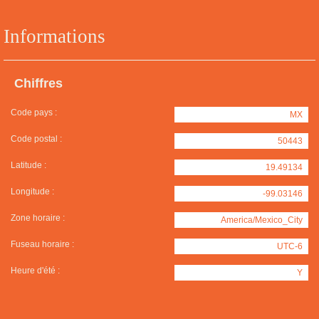
Informations
Chiffres
Code pays :
MX
Code postal :
50443
Latitude :
19.49134
Longitude :
-99.03146
Zone horaire :
America/Mexico_City
Fuseau horaire :
UTC-6
Heure d'été :
Y