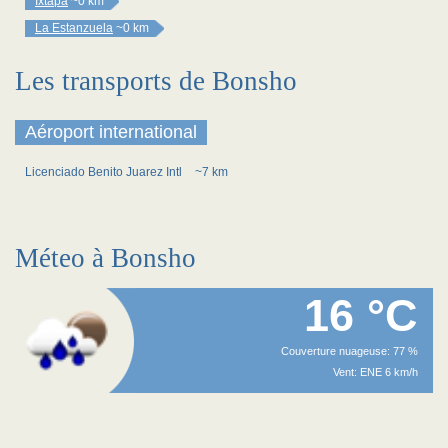
Ixtapa
~0 km
La Estanzuela
~0 km
Les transports de Bonsho
Aéroport international
Licenciado Benito Juarez Intl
~7 km
Méteo à Bonsho
16 °C
Couverture nuageuse: 77 %
Vent: ENE 6 km/h