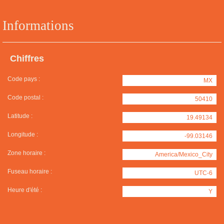
Informations
Chiffres
Code pays :
MX
Code postal :
50410
Latitude :
19.49134
Longitude :
-99.03146
Zone horaire :
America/Mexico_City
Fuseau horaire :
UTC-6
Heure d'été :
Y