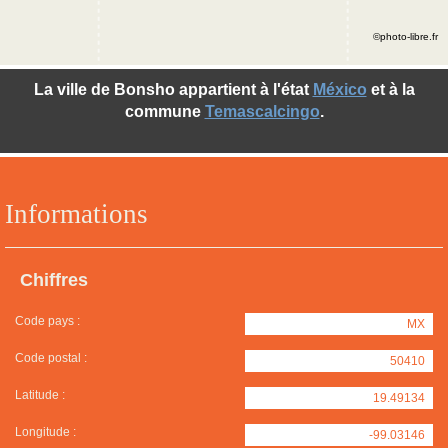
©photo-libre.fr
La ville de Bonsho appartient à l'état
México
et à la
commune
Temascalcingo
.
Informations
Chiffres
Code pays :
MX
Code postal :
50410
Latitude :
19.49134
Longitude :
-99.03146