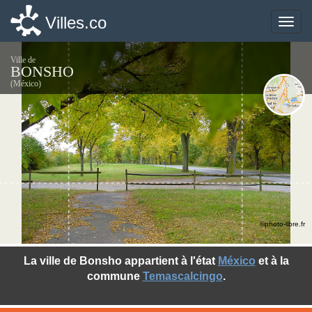
Villes.co
Villes.co
Toggle
Toggle
naviga
naviga
Ville de
BONSHO
(México)
©photo-libre.fr
La ville de Bonsho appartient à l'état
México
et à la
commune
Temascalcingo
.