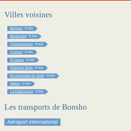
Villes voisines
Bonsho
~0 km
Boshesda
~0 km
Chamacueros
~0 km
Corona
~0 km
El Garay
~0 km
Estación Solís
~0 km
Ex-hacienda de Solís
~0 km
Ixtapa
~0 km
La Estanzuela
~0 km
Les transports de Bonsho
Aéroport international