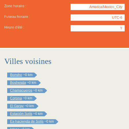
Zone horaire :
America/Mexico_City
Fuseau horaire :
UTC-6
Heure d'été :
Y
Villes voisines
Bonsho
~0 km
Boshesda
~0 km
Chamacueros
~0 km
Corona
~0 km
El Garay
~0 km
Estación Solís
~0 km
Ex-hacienda de Solís
~0 km