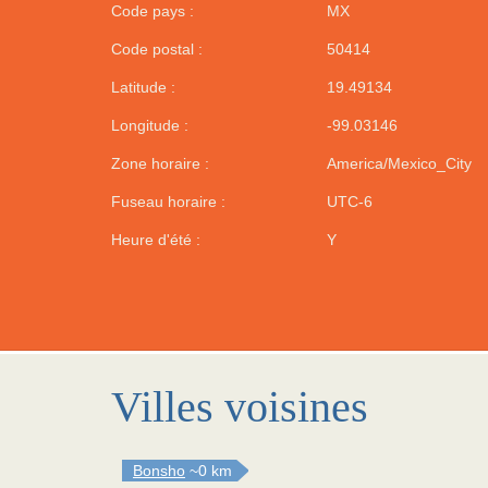
Code pays :
MX
Code postal :
50414
Latitude :
19.49134
Longitude :
-99.03146
Zone horaire :
America/Mexico_City
Fuseau horaire :
UTC-6
Heure d'été :
Y
Villes voisines
Bonsho
~0 km