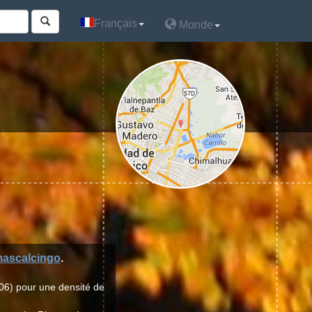
Français
Français
Monde
Monde
ascalcingo
.
06) pour une densité de