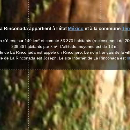
La Rinconada appartient à l'état
México
et à la commune
Tem
da s'étend sur 140 km² et compte 33 370 habitants (recensement de 20
238,36 habitants par km². L'altitude moyenne est de 13 m.
ille de La Rinconada est appelé un Rinconero. Le nom français de la vil
ille de La Rinconada est Joseph. Le site Internet de La Rinconada est
h