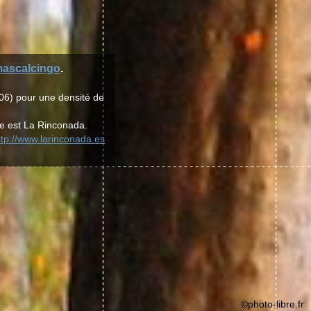
ascalcingo
.
06) pour une densité de
le est La Rinconada.
ttp://www.larinconada.es
©photo-libre.fr