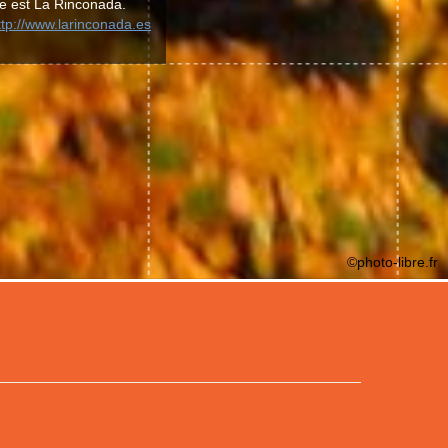
le est La Rinconada.
ttp://www.larinconada.es
©photo-libre.fr