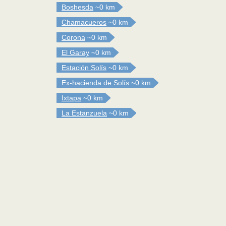
Boshesda
~0 km
Chamacueros
~0 km
Corona
~0 km
El Garay
~0 km
Estación Solís
~0 km
Ex-hacienda de Solís
~0 km
Ixtapa
~0 km
La Estanzuela
~0 km