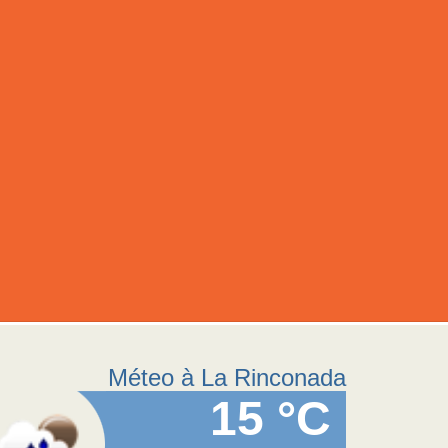
Méteo à La Rinconada
15 °C