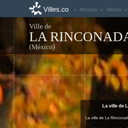
Villes.co
Villes.co
Mexique
Mexique
México
México
Ville de
LA RINCONAD
(México)
La ville de 
La ville de La Rincona