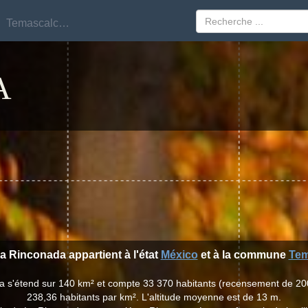
Temascalcingo
Temascalcingo
A
La Rinconada appartient à l'état
México
et à la commune
Tem
da s'étend sur 140 km² et compte 33 370 habitants (recensement de 20
238,36 habitants par km². L'altitude moyenne est de 13 m.