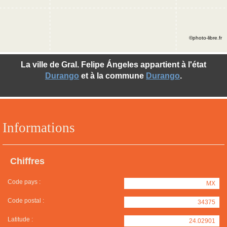
©photo-libre.fr
La ville de Gral. Felipe Ángeles appartient à l'état
Durango
et à la commune
Durango
.
Informations
Chiffres
Code pays :
MX
Code postal :
34375
Latitude :
24.02901