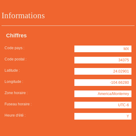
Informations
Chiffres
Code pays :
MX
Code postal :
34375
Latitude :
24.02901
Longitude :
-104.66280
Zone horaire :
America/Monterrey
Fuseau horaire :
UTC-6
Heure d'été :
Y