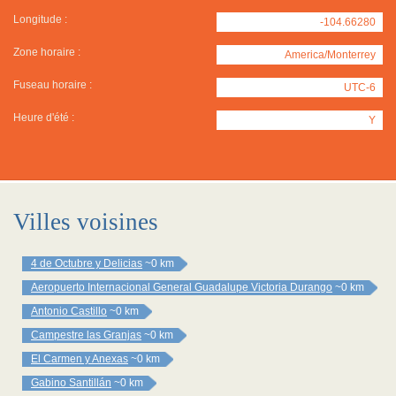
Longitude :
-104.66280
Zone horaire :
America/Monterrey
Fuseau horaire :
UTC-6
Heure d'été :
Y
Villes voisines
4 de Octubre y Delicias
~0 km
Aeropuerto Internacional General Guadalupe Victoria Durango
~0 km
Antonio Castillo
~0 km
Campestre las Granjas
~0 km
El Carmen y Anexas
~0 km
Gabino Santillán
~0 km