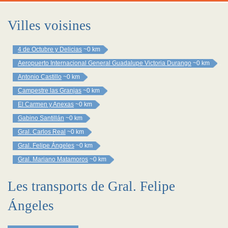
Villes voisines
4 de Octubre y Delicias
~0 km
Aeropuerto Internacional General Guadalupe Victoria Durango
~0 km
Antonio Castillo
~0 km
Campestre las Granjas
~0 km
El Carmen y Anexas
~0 km
Gabino Santillán
~0 km
Gral. Carlos Real
~0 km
Gral. Felipe Ángeles
~0 km
Gral. Mariano Matamoros
~0 km
Les transports de Gral. Felipe
Ángeles