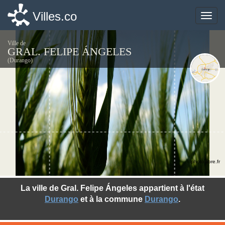
Villes.co
Villes.co
Toggle
Toggle
naviga
naviga
Ville de
GRAL. FELIPE ÁNGELES
(Durango)
©photo-libre.fr
La ville de Gral. Felipe Ángeles appartient à l'état
Durango
et à la commune
Durango
.