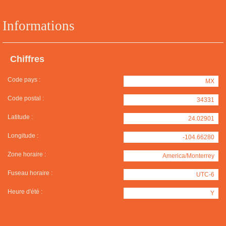
Informations
Chiffres
Code pays :
MX
Code postal :
34331
Latitude :
24.02901
Longitude :
-104.66280
Zone horaire :
America/Monterrey
Fuseau horaire :
UTC-6
Heure d'été :
Y