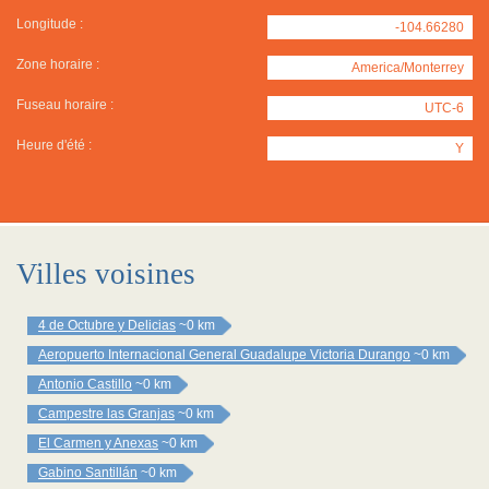
Longitude :
-104.66280
Zone horaire :
America/Monterrey
Fuseau horaire :
UTC-6
Heure d'été :
Y
Villes voisines
4 de Octubre y Delicias
~0 km
Aeropuerto Internacional General Guadalupe Victoria Durango
~0 km
Antonio Castillo
~0 km
Campestre las Granjas
~0 km
El Carmen y Anexas
~0 km
Gabino Santillán
~0 km