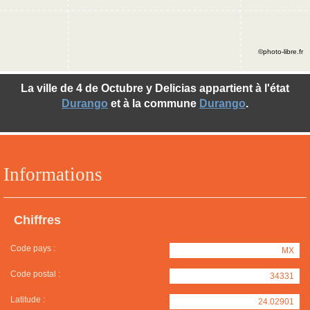
©photo-libre.fr
La ville de 4 de Octubre y Delicias appartient à l'état
Durango
et à la commune
Durango
.
Informations
Chiffres
Code pays :
MX
Code postal :
34331
Latitude :
24.02901