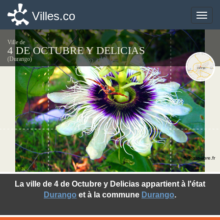
Villes.co
Villes.co
Toggle
Toggle
naviga
naviga
Ville de
4 DE OCTUBRE Y DELICIAS
(Durango)
©photo-libre.fr
La ville de 4 de Octubre y Delicias appartient à l'état
Durango
et à la commune
Durango
.