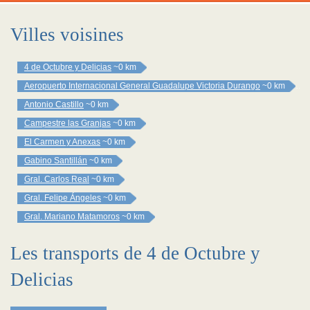
Villes voisines
4 de Octubre y Delicias
~0 km
Aeropuerto Internacional General Guadalupe Victoria Durango
~0 km
Antonio Castillo
~0 km
Campestre las Granjas
~0 km
El Carmen y Anexas
~0 km
Gabino Santillán
~0 km
Gral. Carlos Real
~0 km
Gral. Felipe Ángeles
~0 km
Gral. Mariano Matamoros
~0 km
Les transports de 4 de Octubre y
Delicias