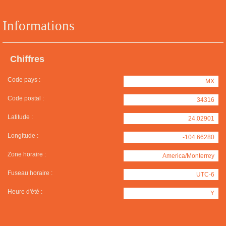
Informations
Chiffres
Code pays :
MX
Code postal :
34316
Latitude :
24.02901
Longitude :
-104.66280
Zone horaire :
America/Monterrey
Fuseau horaire :
UTC-6
Heure d'été :
Y