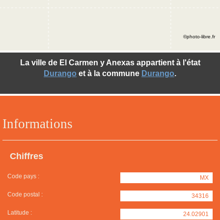
©photo-libre.fr
La ville de El Carmen y Anexas appartient à l'état
Durango
et à la commune
Durango
.
Informations
Chiffres
Code pays :
MX
Code postal :
34316
Latitude :
24.02901