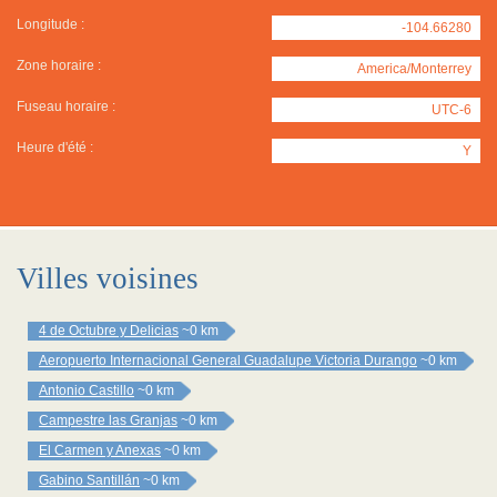
Longitude :
-104.66280
Zone horaire :
America/Monterrey
Fuseau horaire :
UTC-6
Heure d'été :
Y
Villes voisines
4 de Octubre y Delicias
~0 km
Aeropuerto Internacional General Guadalupe Victoria Durango
~0 km
Antonio Castillo
~0 km
Campestre las Granjas
~0 km
El Carmen y Anexas
~0 km
Gabino Santillán
~0 km