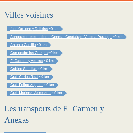
Villes voisines
4 de Octubre y Delicias
~0 km
Aeropuerto Internacional General Guadalupe Victoria Durango
~0 km
Antonio Castillo
~0 km
Campestre las Granjas
~0 km
El Carmen y Anexas
~0 km
Gabino Santillán
~0 km
Gral. Carlos Real
~0 km
Gral. Felipe Ángeles
~0 km
Gral. Mariano Matamoros
~0 km
Les transports de El Carmen y
Anexas