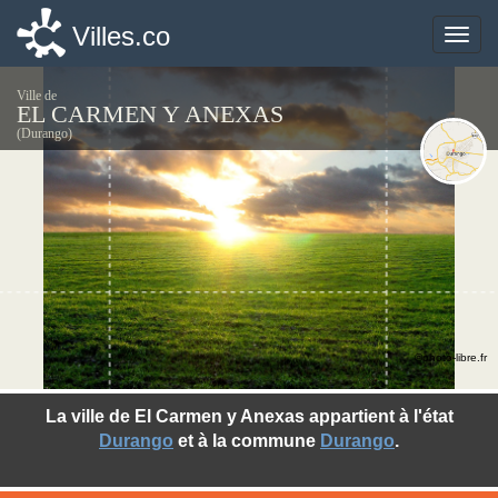
Villes.co
Villes.co
Toggle
Toggle
naviga
naviga
Ville de
EL CARMEN Y ANEXAS
(Durango)
©photo-libre.fr
La ville de El Carmen y Anexas appartient à l'état
Durango
et à la commune
Durango
.