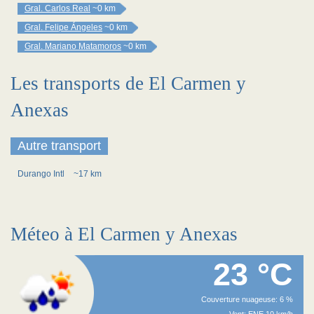
Gral. Carlos Real
~0 km
Gral. Felipe Ángeles
~0 km
Gral. Mariano Matamoros
~0 km
Les transports de El Carmen y
Anexas
Autre transport
Durango Intl
~17 km
Méteo à El Carmen y Anexas
23 °C
Couverture nuageuse: 6 %