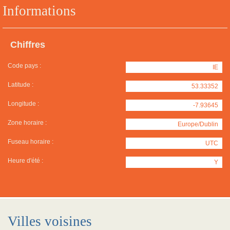
Informations
Chiffres
Code pays :
IE
Latitude :
53.33352
Longitude :
-7.93645
Zone horaire :
Europe/Dublin
Fuseau horaire :
UTC
Heure d'été :
Y
Villes voisines