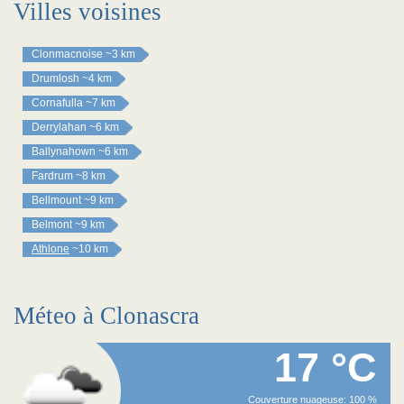
Villes voisines
Clonmacnoise
~3 km
Drumlosh
~4 km
Cornafulla
~7 km
Derrylahan
~6 km
Ballynahown
~6 km
Fardrum
~8 km
Bellmount
~9 km
Belmont
~9 km
Athlone
~10 km
Méteo à Clonascra
17 °C
Couverture nuageuse: 100 %