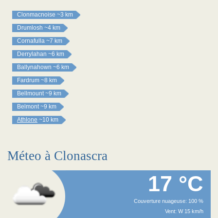
Clonmacnoise
~3 km
Drumlosh
~4 km
Cornafulla
~7 km
Derrylahan
~6 km
Ballynahown
~6 km
Fardrum
~8 km
Bellmount
~9 km
Belmont
~9 km
Athlone
~10 km
Méteo à Clonascra
17 °C
Couverture nuageuse: 100 %
Vent: W 15 km/h