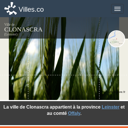
Villes.co
Villes.co
Toggle
Toggle
naviga
naviga
Ville de
CLONASCRA
(Leinster)
©photo-libre.fr
La ville de Clonascra appartient à la province
Leinster
et
au comté
Offaly
.