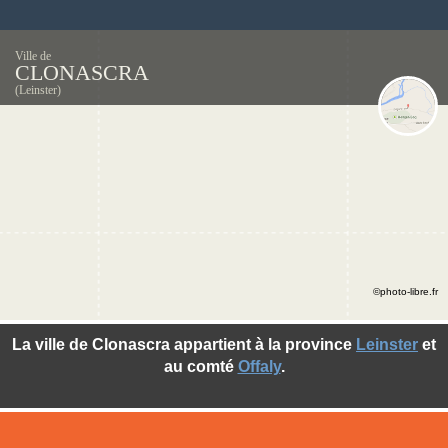
Ville de
CLONASCRA
(Leinster)
©photo-libre.fr
La ville de Clonascra appartient à la province
Leinster
et
au comté
Offaly
.