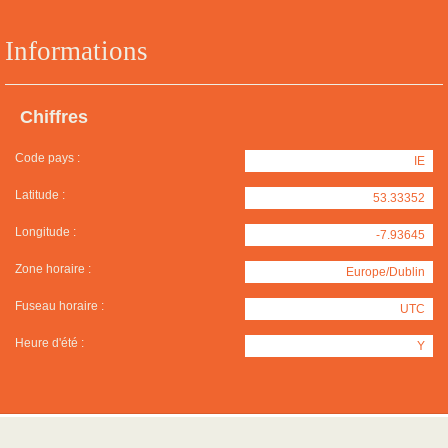
Informations
Chiffres
Code pays :
IE
Latitude :
53.33352
Longitude :
-7.93645
Zone horaire :
Europe/Dublin
Fuseau horaire :
UTC
Heure d'été :
Y